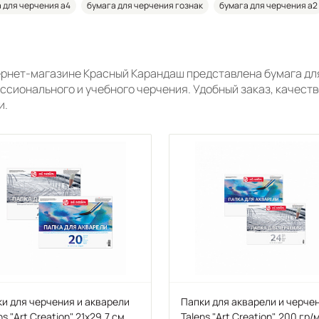
 для черчения а4
бумага для черчения гознак
бумага для черчения а2
ернет-магазине Красный Карандаш представлена бумага для 
ссионального и учебного черчения. Удобный заказ, качеств
и.
и для черчения и акварели
Папки для акварели и черче
ns "Art Creation" 21х29,7 см
Talens "Art Creation", 200 гр/