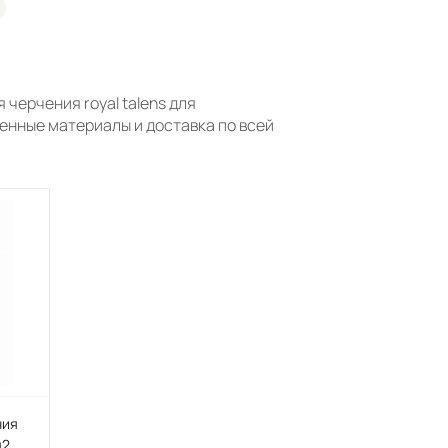
черчения royal talens для
енные материалы и доставка по всей
ния
м2