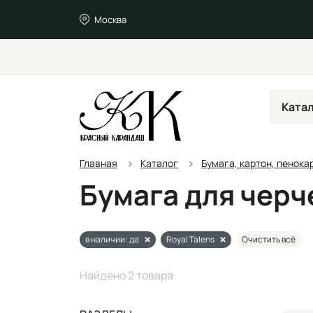
Москва
Ката
Главная
Каталог
Бумага, картон, пенока
Бумага для черче
в наличии: да
Royal Talens
Очистить всё
Найдено 2 товара