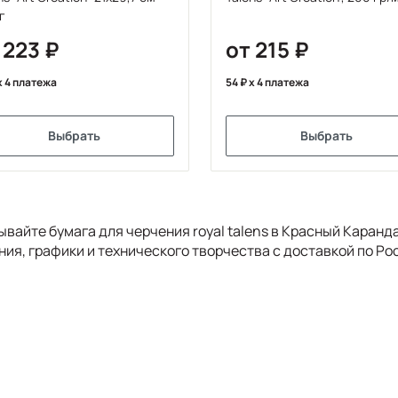
г
 223
от 215
x 4 платежа
54
x 4 платежа
Выбрать
Выбрать
ывайте бумага для черчения royal talens в Красный Каран
ния, графики и технического творчества с доставкой по Ро