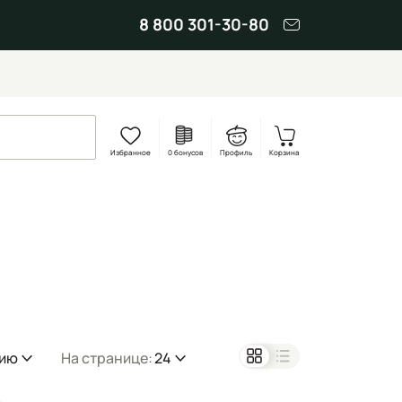
8 800 301-30-80
Избранное
0 бонусов
Профиль
Корзина
нию
На странице:
24