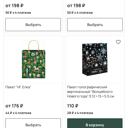
от 198
от 198
50
x 4 платежа
50
x 4 платежа
Выбрать
Выбрать
Пакет "НГ. Елка"
Пакет голографический
вертикальный "Волшебного
Нового года", S 12 × 15 × 5.5 см
от 176
110
44
x 4 платежа
28
x 4 платежа
Выбрать
в корзину