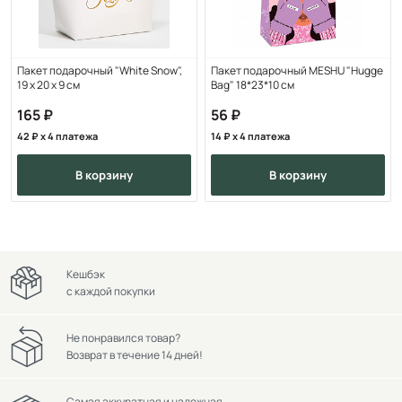
Пакет подарочный "White Snow",
Пакет подарочный MESHU "Hugge
19 х 20 х 9 см
Bag" 18*23*10 см
165
56
42
x 4 платежа
14
x 4 платежа
в корзину
в корзину
Кешбэк
с каждой покупки
Не понравился товар?
Возврат в течение 14 дней!
Самая аккуратная и надежная