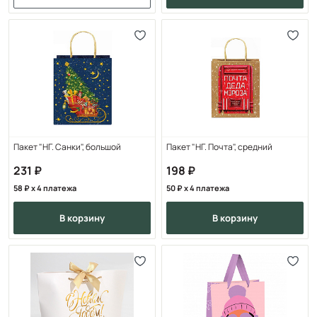
Пакет "НГ. Санки", большой
Пакет "НГ. Почта", средний
231
198
58
x 4 платежа
50
x 4 платежа
в корзину
в корзину