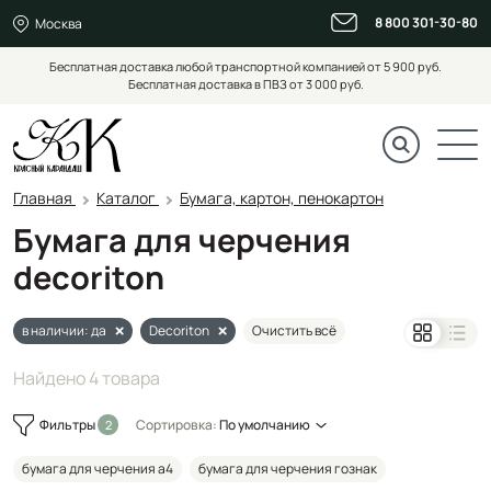
8 800 301-30-80
Москва
Бесплатная доставка любой транспортной компанией от 5 900 руб.
Бесплатная доставка в ПВЗ от 3 000 руб.
Главная
Каталог
Бумага, картон, пенокартон
Бумага для черчения
decoriton
в наличии: да
Decoriton
Очистить всё
Найдено 4 товара
Фильтры
Сортировка:
По умолчанию
бумага для черчения а4
бумага для черчения гознак