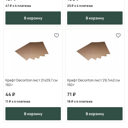
47
x 4 платежа
25
x 4 платежа
в корзину
в корзину
Крафт Decoriton лист 21х29,7 см
Крафт Decoriton лист 29,7х42 см
160 г
160 г
44
71
11
x 4 платежа
18
x 4 платежа
в корзину
в корзину