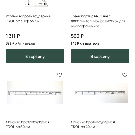
Угольник противоударный
Транспортир PROLine с
PROLine 30 гр 35 см
дополнительной разметкой для
многогранников
1 311
569
328
x 4 платежа
143
x 4 платежа
в корзину
в корзину
Линейка противоударная
Линейка противоударная
PROLine 50 см
PROLine 40 см