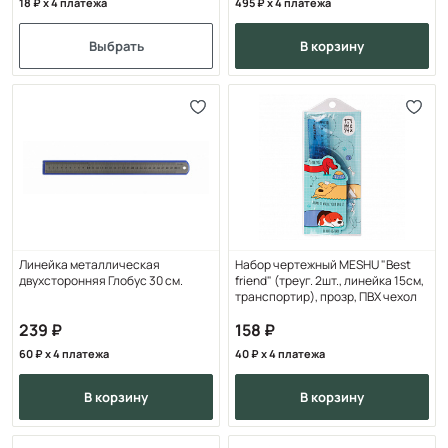
18
x 4 платежа
495
x 4 платежа
Выбрать
в корзину
Линейка металлическая
Набор чертежный MESHU "Best
двухсторонняя Глобус 30 см.
friend" (треуг. 2шт., линейка 15см,
транспортир), прозр, ПВХ чехол
239
158
60
x 4 платежа
40
x 4 платежа
в корзину
в корзину