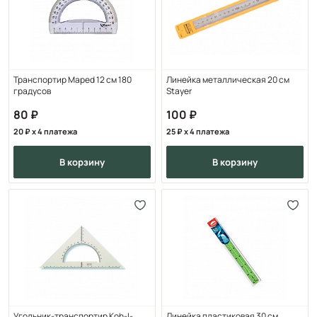
Транспортир Maped 12 см 180
Линейка металлическая 20 см
градусов
Stayer
80
100
20
x 4 платежа
25
x 4 платежа
в корзину
в корзину
Угольник-транспортир Koh-I-
Линейка пластиковая 30 см