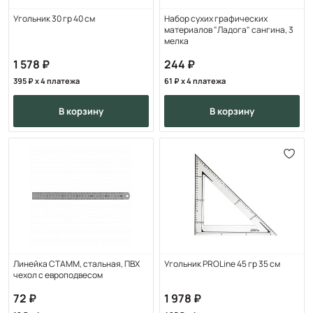
Угольник 30 гр 40 см
Набор сухих графических
материалов "Ладога" сангина, 3
мелка
1 578
244
395
x 4 платежа
61
x 4 платежа
в корзину
в корзину
Линейка СТАММ, стальная, ПВХ
Угольник PROLine 45 гр 35 см
чехол с европодвесом
72
1 978