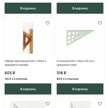
в корзину
в корзину
Набор чертежный Koh-I-Noor 4
Угольник Koh-I-Noor 22 см с
предмета линеек
окружностями
605
318
152
x 4 платежа
80
x 4 платежа
в корзину
в корзину