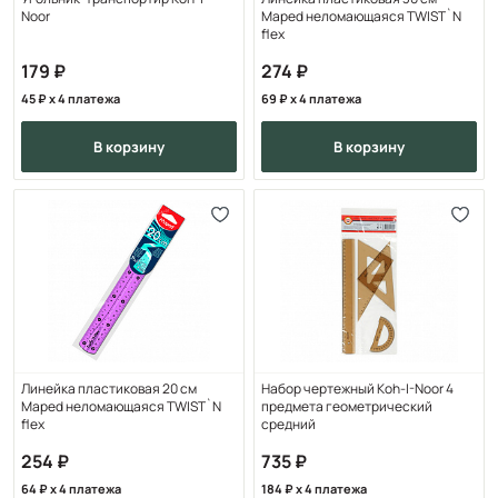
Noor
Maped неломающаяся TWIST`N
flex
179
274
45
x 4 платежа
69
x 4 платежа
в корзину
в корзину
Линейка пластиковая 20 см
Набор чертежный Koh-I-Noor 4
Maped неломающаяся TWIST`N
предмета геометрический
flex
средний
254
735
64
x 4 платежа
184
x 4 платежа