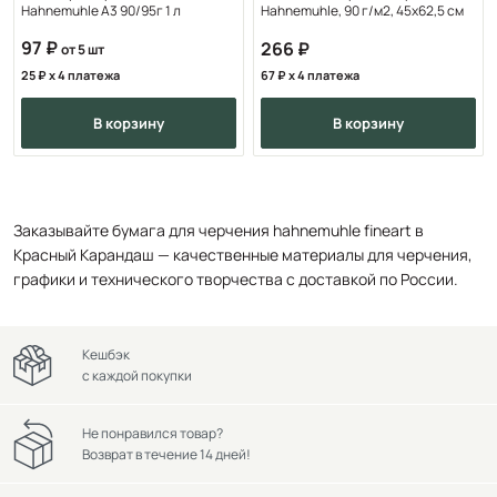
Hahnemuhle А3 90/95г 1 л
Hahnemuhle, 90 г/м2, 45х62,5 см
97
266
от 5 шт
25
x 4 платежа
67
x 4 платежа
в корзину
в корзину
Заказывайте бумага для черчения hahnemuhle fineart в
Красный Карандаш — качественные материалы для черчения,
графики и технического творчества с доставкой по России.
Кешбэк
с каждой покупки
Не понравился товар?
Возврат в течение 14 дней!