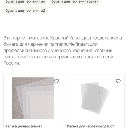
бумага для черчения а4
бумага для черчения гознак
бумага для черчения а2
В интернет-магазине Красный Карандаш представлена
бумага для черчения hahnemuhle fineart для
профессионального и учебного черчения. Удобный
заказ, качественные материалы и доставка по всей
России.
Калька универсальная
Калька для чертежных работ