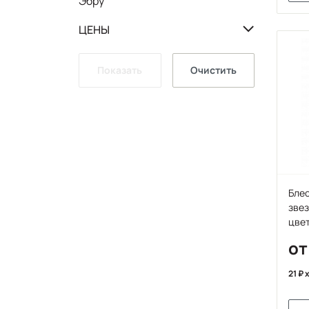
Эбру
ЦЕНЫ
Показать
Очистить
Блес
звезды, размер 4
цве
от
21
x