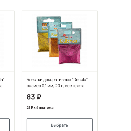
la"
Блестки декоративные "Decola"
та
размер 0,1 мм, 20 г, все цвета
83
21
x 4 платежа
Выбрать