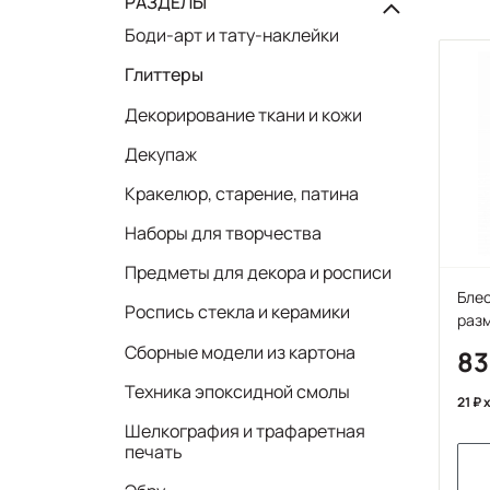
РАЗДЕЛЫ
Боди-арт и тату-наклейки
Глиттеры
Декорирование ткани и кожи
Декупаж
Кракелюр, старение, патина
Наборы для творчества
Предметы для декора и росписи
Блес
Роспись стекла и керамики
разм
Сборные модели из картона
8
Техника эпоксидной смолы
21
x
Шелкография и трафаретная
печать