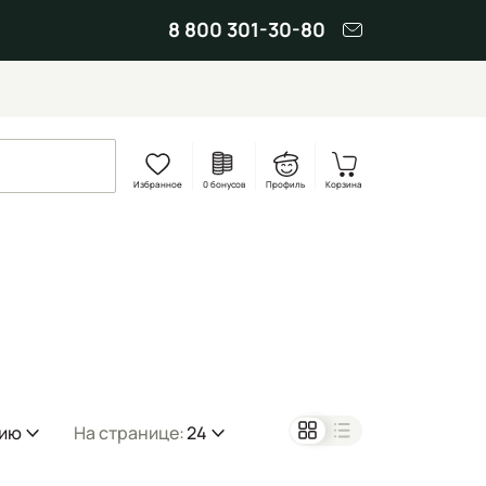
8 800 301-30-80
Избранное
0 бонусов
Профиль
Корзина
нию
На странице:
24