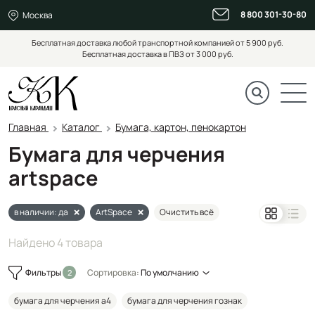
8 800 301-30-80
Москва
Бесплатная доставка любой транспортной компанией от 5 900 руб.
Бесплатная доставка в ПВЗ от 3 000 руб.
Главная
Каталог
Бумага, картон, пенокартон
Бумага для черчения
artspace
в наличии: да
ArtSpace
Очистить всё
Найдено 4 товара
Фильтры
Сортировка:
По умолчанию
бумага для черчения а4
бумага для черчения гознак