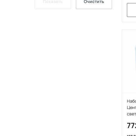
Показать
Очистить
Набо
Цент
све
77