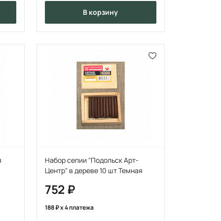
в корзину
я
Набор сепии "Подольск Арт-
Центр" в дереве 10 шт Темная
752
188
x 4 платежа