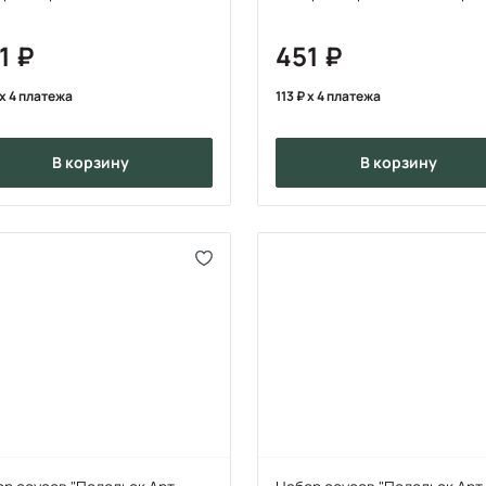
1
451
x 4 платежа
113
x 4 платежа
в корзину
в корзину