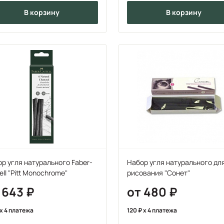
в корзину
в корзину
р угля натурального Faber-
Набор угля натурального дл
ell "Pitt Monochrome"
рисования "Сонет"
 643
от 480
x 4 платежа
120
x 4 платежа