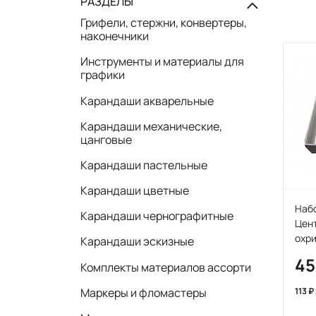
РАЗДЕЛЫ
Грифели, стержни, конвертеры,
наконечники
Инструменты и материалы для
графики
Карандаши акварельные
Карандаши механические,
цанговые
Карандаши пастельные
Карандаши цветные
Набо
Карандаши чернографитные
Цент
охр
Карандаши эскизные
45
Комплекты материалов ассорти
113
Маркеры и фломастеры