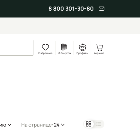
8 800 301-30-80
Избранное
0 бонусов
Профиль
Корзина
нию
На странице:
24