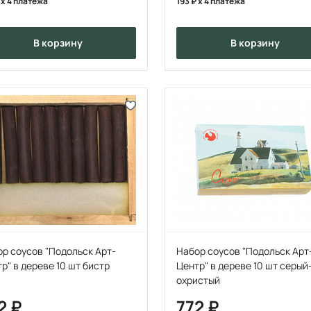
x 4 платежа
193
x 4 платежа
в корзину
в корзину
р соусов "Подольск Арт-
Набор соусов "Подольск Арт
р" в дереве 10 шт бистр
Центр" в дереве 10 шт серый
охристый
2
772