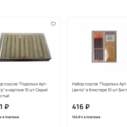
р соусов "Подольск Арт-
Набор соусов "Подольск Арт
р" в картоне 10 шт Серый
Центр" в блистере 10 шт Бис
истый
1
416
x 4 платежа
104
x 4 платежа