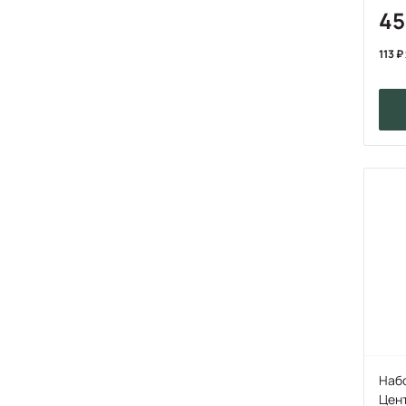
45
113
Набо
Цент