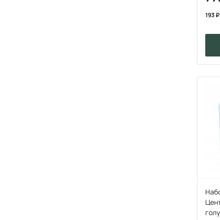
193
Набо
Цент
гол