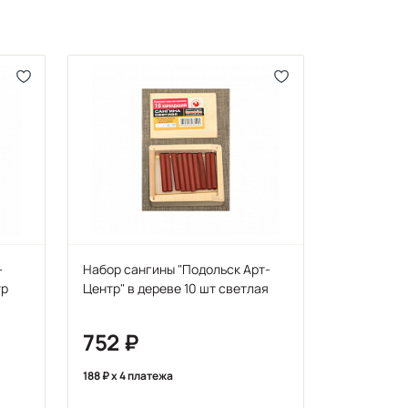
-
Набор сангины "Подольск Арт-
тр
Центр" в дереве 10 шт светлая
752
188
x 4 платежа