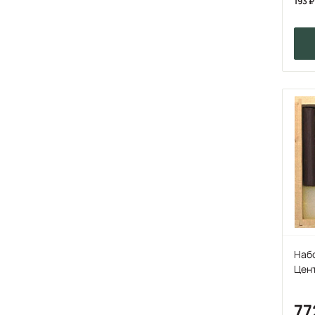
193
Набо
Цент
77