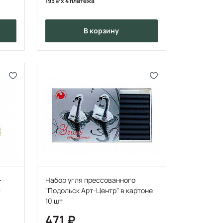
193
x 4 платежа
в корзину
-
Набор угля прессованного
-
"Подольск Арт-Центр" в картоне
10 шт
471