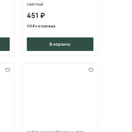
светлый
451
113
x 4 платежа
в корзину