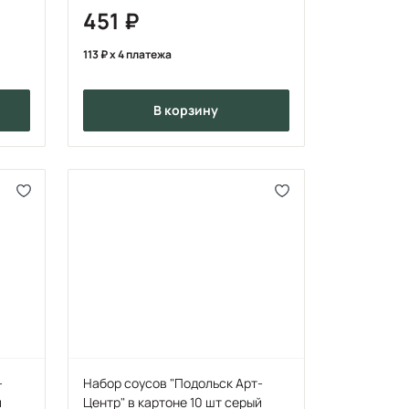
451
113
x 4 платежа
в корзину
-
Набор соусов "Подольск Арт-
й
Центр" в картоне 10 шт серый