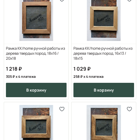
Рамка KK/home ручной работы из
Рамка KK/home ручной работы из
дерева твердых пород, 18х16 /
дерева твердых пород, 16х13 /
20х18
18х15
1 218
1 029
305
x 4 платежа
258
x 4 платежа
в корзину
в корзину