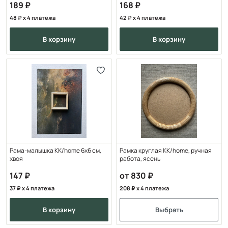
189
168
48
x 4 платежа
42
x 4 платежа
в корзину
в корзину
Рама-малышка KK/home 6х6 см,
Рамка круглая KK/home, ручная
хвоя
работа, ясень
147
от 830
37
x 4 платежа
208
x 4 платежа
в корзину
Выбрать