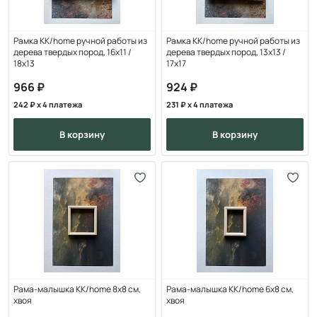
Рамка KK/home ручной работы из
Рамка KK/home ручной работы из
дерева твердых пород, 16х11 /
дерева твердых пород, 13х13 /
18х13
17х17
966
924
242
x 4 платежа
231
x 4 платежа
в корзину
в корзину
Рама-малышка KK/home 8х8 см,
Рама-малышка KK/home 6х8 см,
хвоя
хвоя