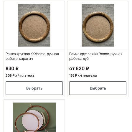
Рамка круглая KK/home, ручная
Рамка круглая KK/home, ручная
работа, карагач
работа, дуб
830
от 620
208
x 4 платежа
155
x 4 платежа
Выбрать
Выбрать