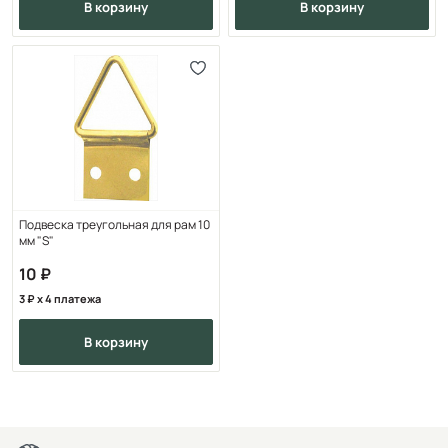
в корзину
в корзину
Подвеска треугольная для рам 10
мм "S"
10
3
x 4 платежа
в корзину