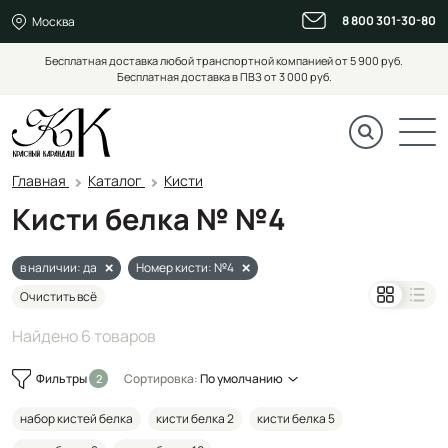
8 800 301-30-80
Москва
Бесплатная доставка любой транспортной компанией от 5 900 руб.
Бесплатная доставка в ПВЗ от 3 000 руб.
Главная
Каталог
Кисти
Кисти белка № №4
в наличии: да
Номер кисти: №4
Очистить всё
Найдено 6 товаров
Фильтры
Сортировка:
По умолчанию
набор кистей белка
кисти белка 2
кисти белка 5