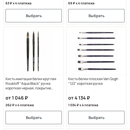
63
x 4 платежа
69
x 4 платежа
Выбрать
Выбрать
Кисть имитация белки круглая
Кисть белки плоская Van Gogh
Roubloff "Aqua Black" ручка
"122" короткая ручка
короткая черная, покрытие
обоймы soft-touch
от 1 046
от 4 134
262
x 4 платежа
1 034
x 4 платежа
Выбрать
Выбрать