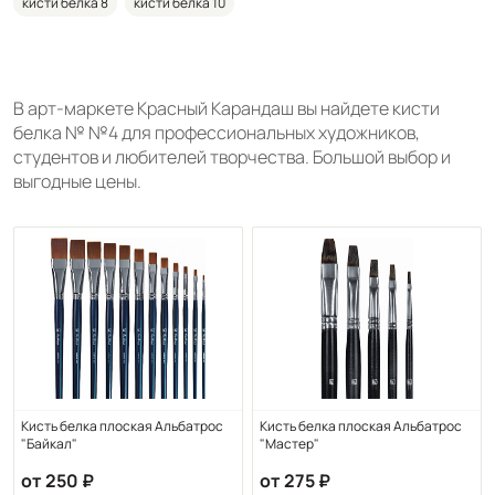
кисти белка 8
кисти белка 10
В арт-маркете Красный Карандаш вы найдете кисти
белка № №4 для профессиональных художников,
студентов и любителей творчества. Большой выбор и
выгодные цены.
Кисть белка плоская Альбатрос
Кисть белка плоская Альбатрос
"Байкал"
"Мастер"
от 250
от 275