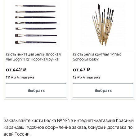
Кисть имитация белки плоская
Кисть белка круглая "Pinax
Van Gogh "112" короткая ручка
School&Hobby"
от 442
от 47
111
x 4 платежа
12
x 4 платежа
Выбрать
Выбрать
Заказывайте кисти белка № №4 в интернет-магазине Красный
Карандаш. Удобное оформление заказа, бонусы и доставка по
всей России.