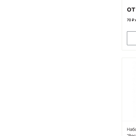
от
70
Набо
"Вес