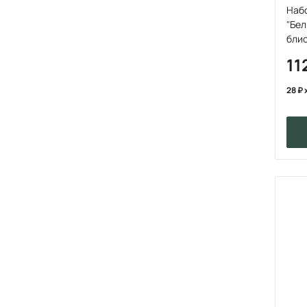
Набо
"Бел
бли
11
28