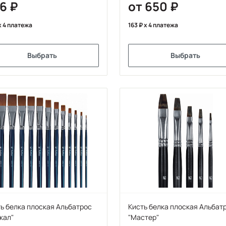
96
от 650
x 4 платежа
163
x 4 платежа
Выбрать
Выбрать
ь белка плоская Альбатрос
Кисть белка плоская Альбат
кал"
"Мастер"