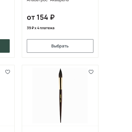
от 154
39
x 4 платежа
Выбрать