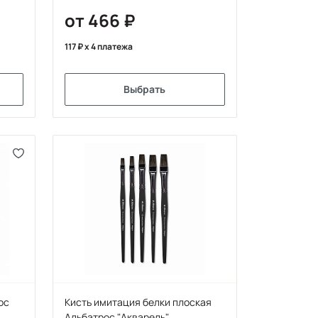
от 466
117
x 4 платежа
Выбрать
ос
Кисть имитация белки плоская
Альбатрос "Акварель"