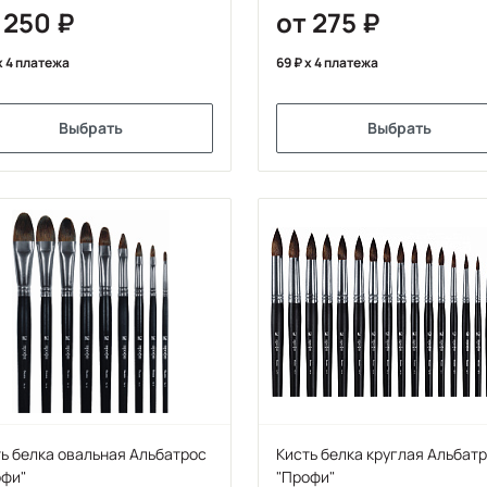
 250
от 275
x 4 платежа
69
x 4 платежа
Выбрать
Выбрать
ь белка овальная Альбатрос
Кисть белка круглая Альбат
офи"
"Профи"