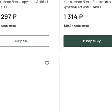
ь микс белка круглая Artkisti
Кисть микс белка/синтетика
SSIC
круглая Artkisti TRAVEL
 297
1 314
 4 платежа
329
x 4 платежа
Выбрать
в корзину