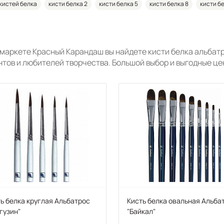
кистей белка
кисти белка 2
кисти белка 5
кисти белка 8
кисти бе
-маркете Красный Карандаш вы найдете кисти белка альбат
нтов и любителей творчества. Большой выбор и выгодные це
ь белка круглая Альбатрос
Кисть белка овальная Альба
гузин"
"Байкал"