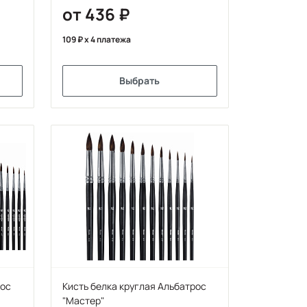
от 436
109
x 4 платежа
Выбрать
рос
Кисть белка круглая Альбатрос
"Мастер"