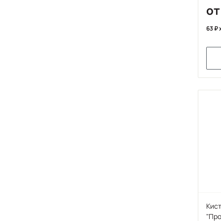
от
63
Кист
"Пр