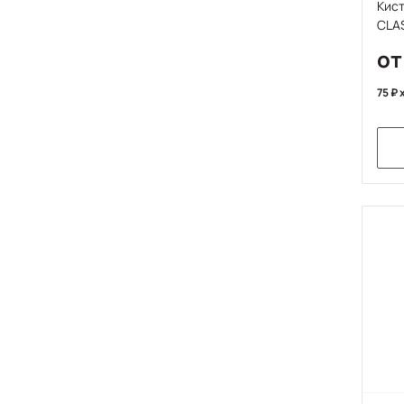
Кист
CLA
от
75
x