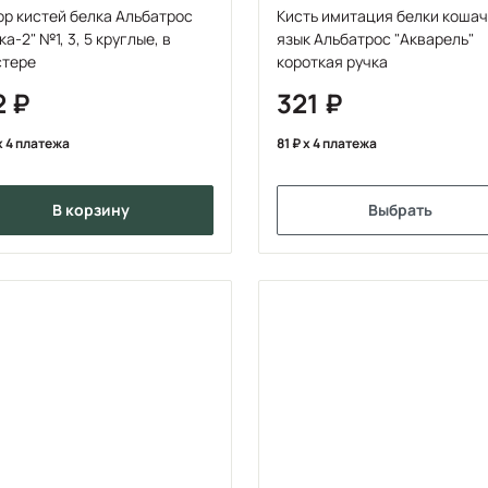
р кистей белка Альбатрос
Кисть имитация белки коша
ка-2" №1, 3, 5 круглые, в
язык Альбатрос "Акварель"
стере
короткая ручка
2
321
x 4 платежа
81
x 4 платежа
в корзину
Выбрать