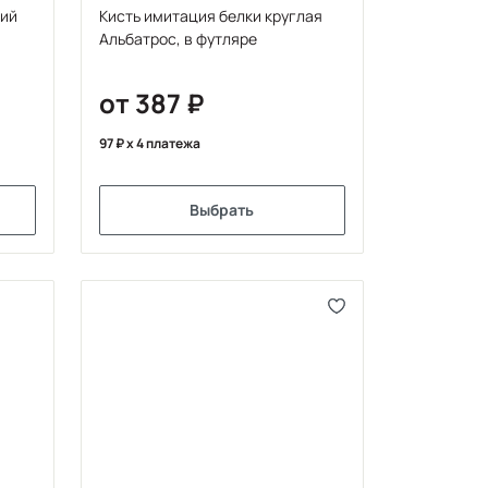
чий
Кисть имитация белки круглая
Альбатрос, в футляре
от 387
97
x 4 платежа
Выбрать