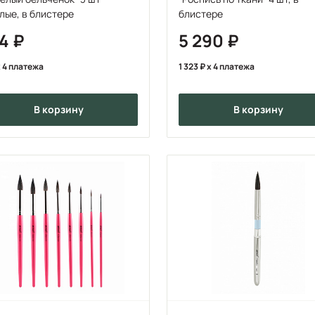
лые, в блистере
блистере
24
5 290
 4 платежа
1 323
x 4 платежа
в корзину
в корзину