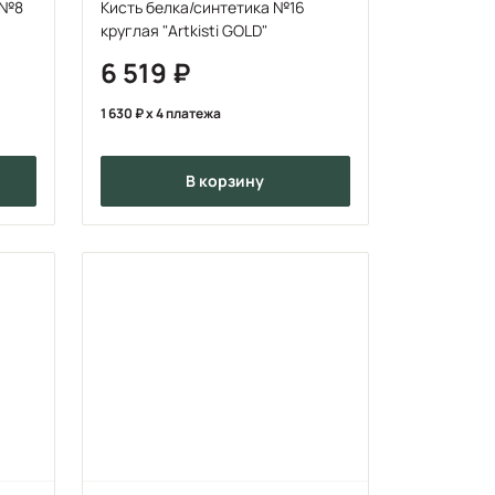
 №8
Кисть белка/синтетика №16
круглая "Artkisti GOLD"
6 519
1 630
x 4 платежа
в корзину