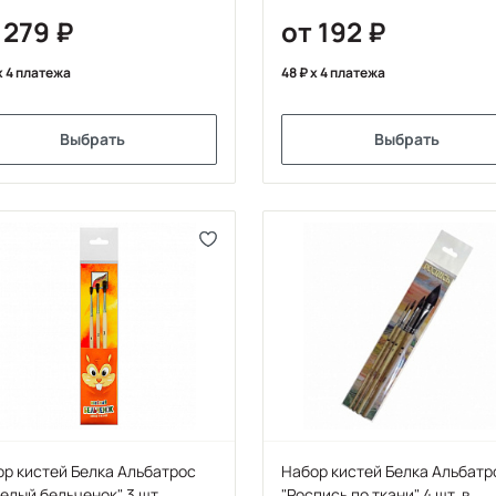
 279
от 192
x 4 платежа
48
x 4 платежа
Выбрать
Выбрать
р кистей Белка Альбатрос
Набор кистей Белка Альбатр
елый бельченок" 3 шт
"Роспись по ткани" 4 шт, в