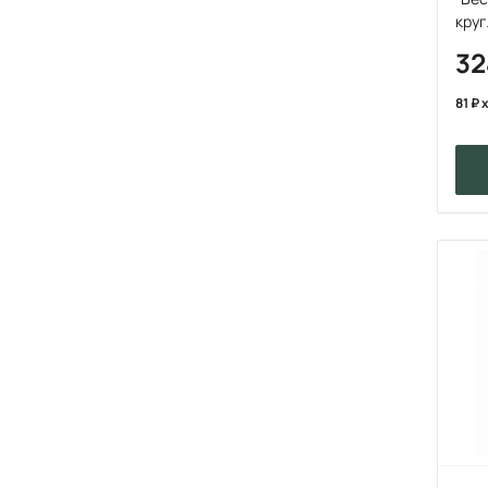
круг
3
81
x