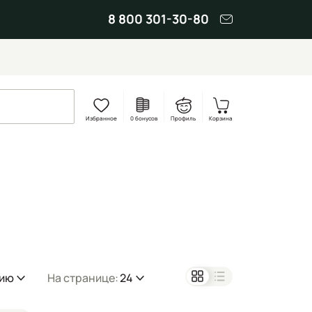
8 800 301-30-80
Избранное
0 бонусов
Профиль
Корзина
нию
На странице:
24