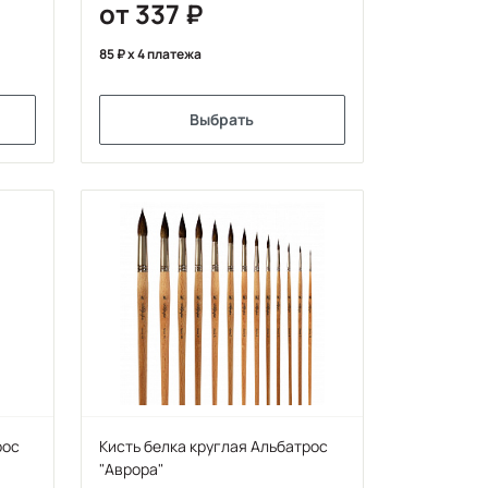
от 337
85
x 4 платежа
Выбрать
рос
Кисть белка круглая Альбатрос
"Аврора"