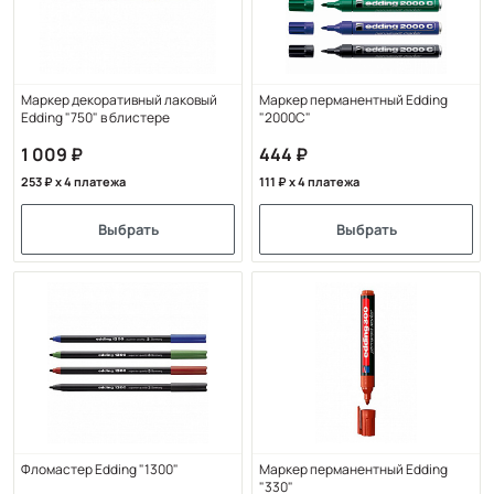
Маркер декоративный лаковый
Маркер перманентный Edding
Edding "750" в блистере
"2000C"
1 009
444
253
x 4 платежа
111
x 4 платежа
Выбрать
Выбрать
Фломастер Edding "1300"
Маркер перманентный Edding
"330"