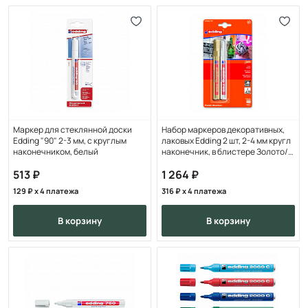
Маркер для стеклянной доски
Набор маркеров декоративных,
Edding "90" 2-3 мм, с круглым
лаковых Edding 2 шт, 2-4 мм кругл
наконечником, белый
наконечник, в блистере Золото/
серебр
513
1 264
129
x 4 платежа
316
x 4 платежа
в корзину
в корзину