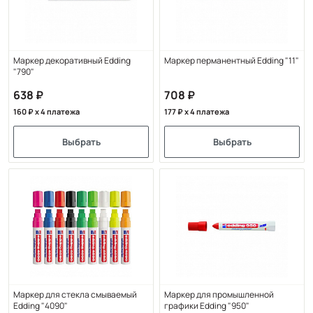
Маркер декоративный Edding
Маркер перманентный Edding "11"
"790"
638
708
160
x 4 платежа
177
x 4 платежа
Выбрать
Выбрать
Маркер для стекла смываемый
Маркер для промышленной
Edding "4090"
графики Edding "950"