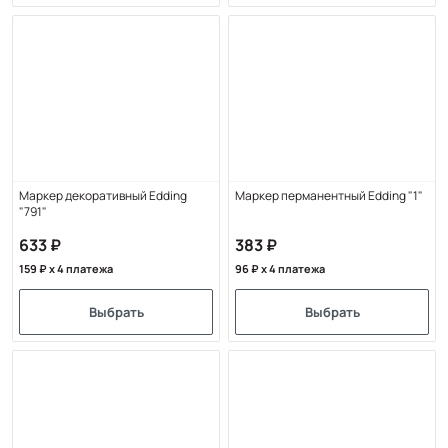
Маркер декоративный Edding
Маркер перманентный Edding "1"
"791"
633
383
159
x 4 платежа
96
x 4 платежа
Выбрать
Выбрать