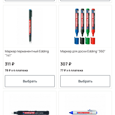
Маркер перманентный Edding
Маркер для доски Edding "360"
"141"
311
307
78
x 4 платежа
77
x 4 платежа
Выбрать
Выбрать