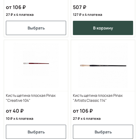
от 106
507
27
x 4 платежа
127
x 4 платежа
Выбрать
в корзину
Кисть щетина плоская Pinax
Кисть щетина плоская Pinax
"Creative 104"
"Artists Classic 114"
от 40
от 106
10
x 4 платежа
27
x 4 платежа
Выбрать
Выбрать