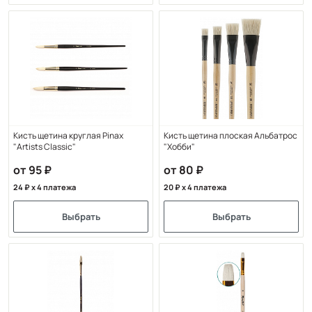
Кисть щетина круглая Pinax
Кисть щетина плоская Альбатрос
"Artists Classic"
"Хобби"
от 95
от 80
24
x 4 платежа
20
x 4 платежа
Выбрать
Выбрать