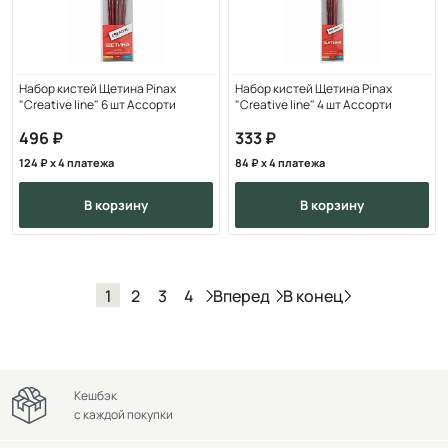
Набор кистей Щетина Pinax
Набор кистей Щетина Pinax
"Creative line" 6 шт Ассорти
"Creative line" 4 шт Ассорти
496
333
124
x 4 платежа
84
x 4 платежа
в корзину
в корзину
Вперед
В конец
1
2
3
4
Кешбэк
с каждой покупки