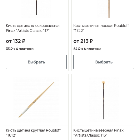
Кисть щетина плоскоовальная
Кисть щетина плоская Roubloff
Pinax "Artists Classic 117"
"1722"
от 132
от 213
33
x 4 платежа
54
x 4 платежа
Выбрать
Выбрать
Кисть щетина круглая Roubloff
Кисть щетина веерная Pinax
"1612"
"Artists Classic 113"