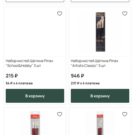
Набор кистей Щетина Pinax
Набор кистей Щетина Pinax
"School&Hobby" 3 шт
"Artists Classic" 5 шт
215
946
54
x 4 платежа
237
x 4 платежа
в корзину
в корзину