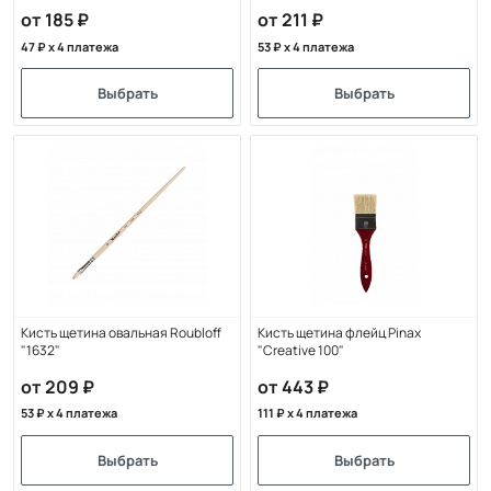
от 185
от 211
47
x 4 платежа
53
x 4 платежа
Выбрать
Выбрать
Кисть щетина овальная Roubloff
Кисть щетина флейц Pinax
"1632"
"Creative 100"
от 209
от 443
53
x 4 платежа
111
x 4 платежа
Выбрать
Выбрать