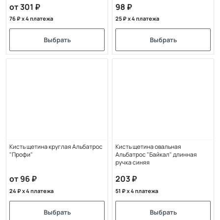
от 301
98
76
x 4 платежа
25
x 4 платежа
Выбрать
Выбрать
Кисть щетина круглая Альбатрос
Кисть щетина овальная
"Профи"
Альбатрос "Байкал" длинная
ручка синяя
от 96
203
24
x 4 платежа
51
x 4 платежа
Выбрать
Выбрать