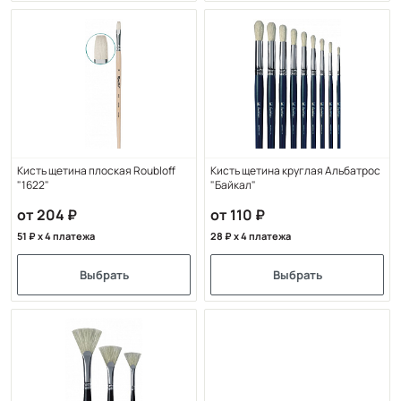
Кисть щетина плоская Roubloff
Кисть щетина круглая Альбатрос
"1622"
"Байкал"
от 204
от 110
51
x 4 платежа
28
x 4 платежа
Выбрать
Выбрать