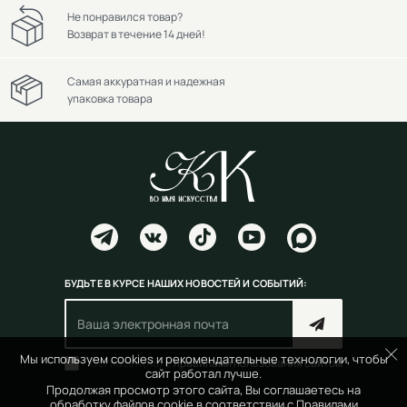
Не понравился товар?
Возврат в течение 14 дней!
Самая аккуратная и надежная
упаковка товара
БУДЬТЕ В КУРСЕ НАШИХ НОВОСТЕЙ И СОБЫТИЙ:
Мы используем cookies и рекомендательные технологии, чтобы
Согласен(на) с
правилами пользования сайтом
сайт работал лучше.
Продолжая просмотр этого сайта, Вы соглашаетесь на
обработку файлов cookie в соответствии с
Правилами