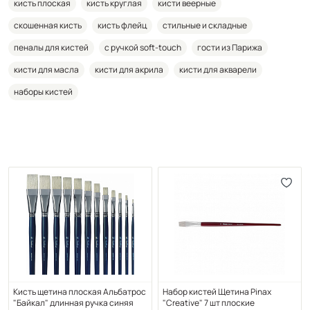
кисть плоская
кисть круглая
кисти веерные
скошенная кисть
кисть флейц
стильные и складные
пеналы для кистей
с ручкой soft-touch
гости из Парижа
кисти для масла
кисти для акрила
кисти для акварели
наборы кистей
Кисть щетина плоская Альбатрос
Набор кистей Щетина Pinax
"Байкал" длинная ручка синяя
"Creative" 7 шт плоские