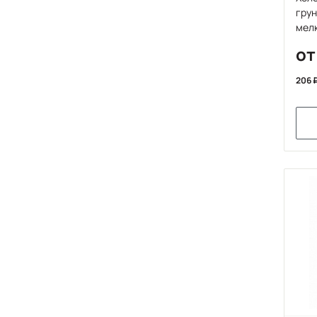
грун
мелк
от
206