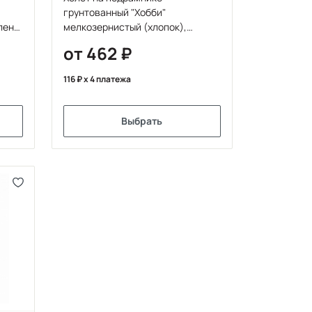
грунтованный "Хобби"
лен/
мелкозернистый (хлопок),
разные форматы
от 462
116
x 4 платежа
Выбрать