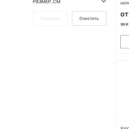
РАЗМЕР, СМ
мелк
от
Показать
Очистить
181
Холс