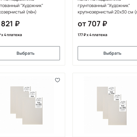
тованный "Художник"
грунтованный "Художник"
озернистый (лён)
крупнозернистый 20x30 см (
хлопок)
 821
от 707
x 4 платежа
177
x 4 платежа
Выбрать
Выбрать