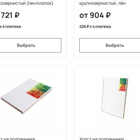
озернистый (лен/хлопок)
крупнозернистый, лён
 721
от 904
x 4 платежа
226
x 4 платежа
Выбрать
Выбрать
т на подрамнике
Холст на подрамнике