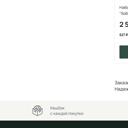
Набо
2 
627
Заказ
Надеж
Кешбэк
с каждой покупки