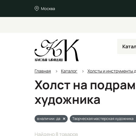
Москва
Ката
Главная
Каталог
Холсты и инструменты 
Холст на подра
художника
в наличии: да
Творческая мастерская художника
Найдено 8 товаров