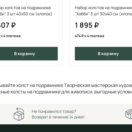
р холстов на подрамнике
Набор холстов на подрамни
"Хобби" 3 шт 40х50 см (хлопок)
"Хобби" 3 шт 30х40 см 
507
1 895
x 4 платежа
474
x 4 платежа
в корзину
в корзину
ывайте холст на подрамнике Творческая мастерская худож
ные холсты на подрамнике для живописи, выгодные услови
Не понравился товар?
Возврат в течение 14 дней!