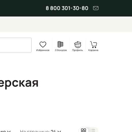
8 800 301-30-80
Избранное
0 бонусов
Профиль
Корзина
ерская
нию
На странице:
24