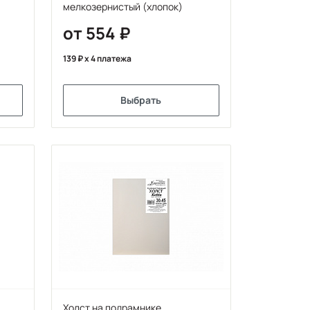
мелкозернистый (хлопок)
от 554
139
x 4 платежа
Выбрать
Холст на подрамнике