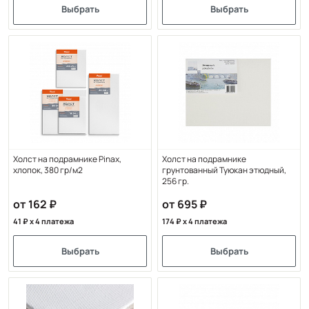
Выбрать
Выбрать
Холст на подрамнике Pinax,
Холст на подрамнике
хлопок, 380 гр/м2
грунтованный Туюкан этюдный,
256 гр.
от 162
от 695
41
x 4 платежа
174
x 4 платежа
Выбрать
Выбрать