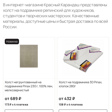
В интернет-магазине Красный Карандаш представлены
холст на подрамнике репинский для художников,
студентов и творческих мастерских. Качественные
материалы, доступные цены и быстрая доставка по всей
России.
Новинка
Холст негрунтованный на
Холст на подрамнике 3D Pinax,
подрамнике Pinax 230 г, 100% лен,
хлопок 280г
мелкозернистый
от 689
от 432
173
x 4 платежа
108
x 4 платежа