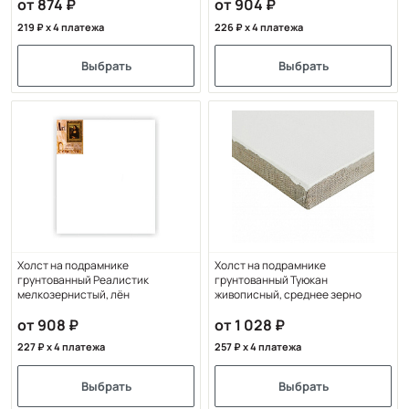
от 874
от 904
219
x 4 платежа
226
x 4 платежа
Выбрать
Выбрать
Холст на подрамнике
Холст на подрамнике
грунтованный Реалистик
грунтованный Туюкан
мелкозернистый, лён
живописный, среднее зерно
от 908
от 1 028
227
x 4 платежа
257
x 4 платежа
Выбрать
Выбрать