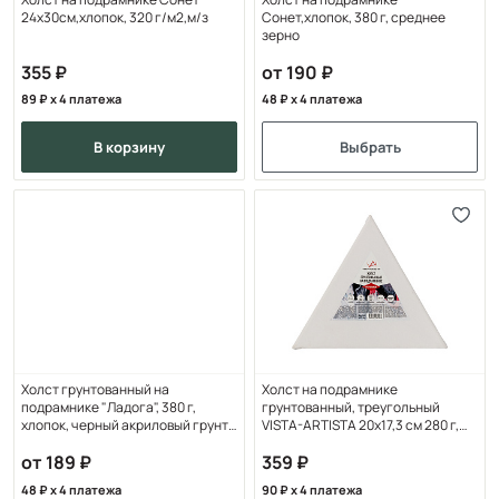
24х30см,хлопок, 320 г/м2,м/з
Сонет,хлопок, 380 г, среднее
зерно
355
от 190
89
x 4 платежа
48
x 4 платежа
в корзину
Выбрать
Холст грунтованный на
Холст на подрамнике
подрамнике "Ладога", 380 г,
грунтованный, треугольный
хлопок, черный акриловый грунт,
VISTA-ARTISTA 20х17,3 см 280 г,
сред
хлопок, среднезер
от 189
359
48
x 4 платежа
90
x 4 платежа