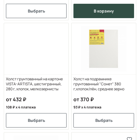
Выбрать
в корзину
Холст грунтованный на картоне
Холст на подрамнике
VISTA-ARTISTA, шестигранный,
грунтованный "Сонет" 380
280 г, хлопок, мелкозернисты
г,хлопок/лён, среднее зерно
от 432
от 370
108
x 4 платежа
93
x 4 платежа
Выбрать
Выбрать