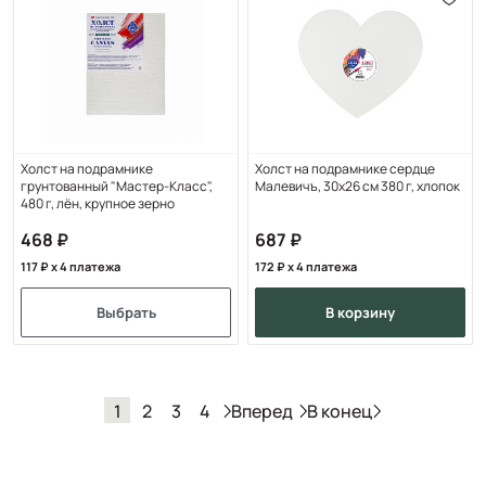
Холст на подрамнике
Холст на подрамнике сердце
грунтованный "Мастер-Класс",
Малевичъ, 30х26 см 380 г, хлопок
480 г, лён, крупное зерно
468
687
117
x 4 платежа
172
x 4 платежа
Выбрать
в корзину
Вперед
В конец
1
2
3
4