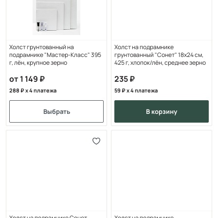
Холст грунтованный на
Холст на подрамнике
подрамнике "Мастер-Класс" 395
грунтованный "Сонет" 18х24 см,
г, лён, крупное зерно
425 г, хлопок/лён, среднее зерно
от 1 149
235
288
x 4 платежа
59
x 4 платежа
Выбрать
в корзину
Холст на подрамнике Сонет
Холст на подрамнике