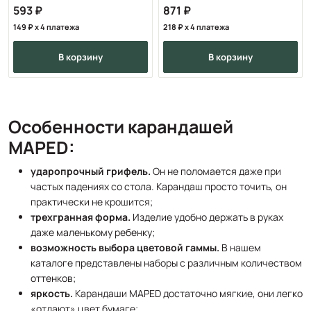
593
871
149
x 4 платежа
218
x 4 платежа
в корзину
в корзину
Особенности карандашей
MAPED:
ударопрочный грифель.
Он не поломается даже при
частых падениях со стола. Карандаш просто точить, он
практически не крошится;
трехгранная форма.
Изделие удобно держать в руках
даже маленькому ребенку;
возможность выбора цветовой гаммы.
В нашем
каталоге представлены наборы с различным количеством
оттенков;
яркость.
Карандаши MAPED достаточно мягкие, они легко
«отдают» цвет бумаге;