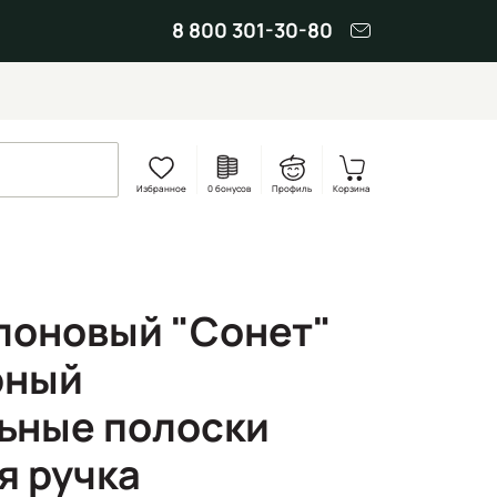
8 800 301-30-80
Избранное
0 бонусов
Профиль
Корзина
лоновый "Сонет"
рный
ьные полоски
я ручка