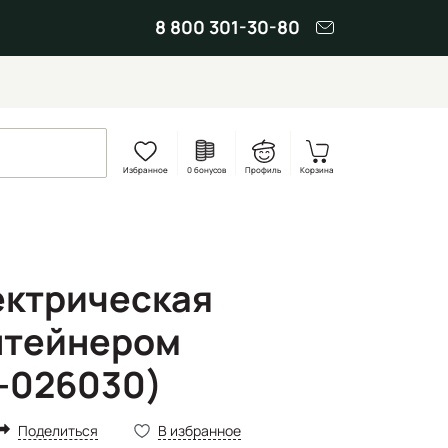
8 800 301-30-80
Избранное
0 бонусов
Профиль
Корзина
ектрическая
нтейнером
-026030)
Поделиться
В избранное