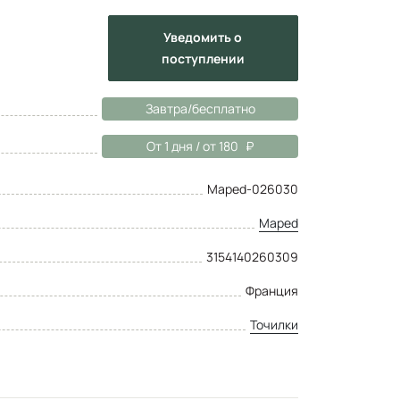
Уведомить
о
поступлении
Завтра/бесплатно
От 1 дня / от 180
Maped-026030
Maped
3154140260309
Франция
Точилки