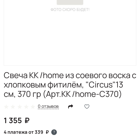
Свеча KK /home из соевого воска с
хлопковым фитилём, "Circus"13
см, 370 гр (Арт.KK /home-C370)
0 отзывов
1 355
4 платежа от 339
?