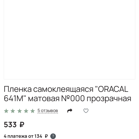
Пленка самоклеящаяся "ORACAL
641M" матовая №000 прозрачная
5 отзывов
533
4 платежа от 134
?