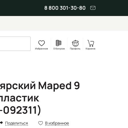
8 800 301-30-80
Избранное
0 бонусов
Профиль
Корзина
ярский Maped 9
 пластик
-092311)
Поделиться
В избранное