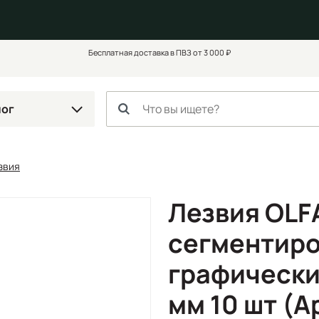
Бесплатная доставка в ПВЗ от 3 000 ₽
лог
звия
Лезвия OLF
сегментиро
графически
мм 10 шт (А