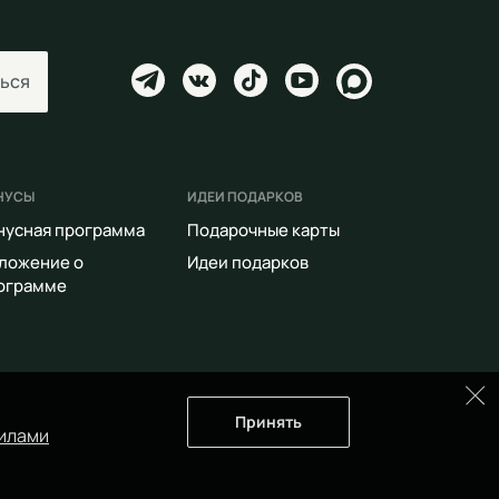
ься
НУСЫ
ИДЕИ ПОДАРКОВ
нусная программа
Подарочные карты
ложение о
Идеи подарков
ограмме
Принять
илами