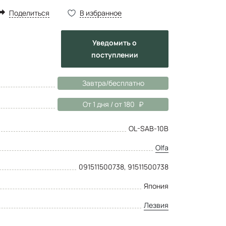
Поделиться
В избранное
Уведомить
о
поступлении
Завтра/бесплатно
От 1 дня / от 180
OL-SAB-10B
Olfa
091511500738, 91511500738
Япония
Лезвия