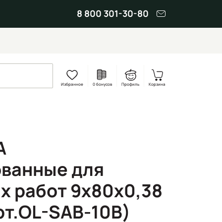
8 800 301-30-80
Избранное
0 бонусов
Профиль
Корзина
A
ванные для
х работ 9х80х0,38
рт.OL-SAB-10B)