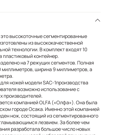
– это высокоточные сегментированные
 изготовлены из высококачественной
ьной технологии. В комплект входят 10
в пластиковый контейнер.
зделено на 7 режущих сегментов. Полная
0 миллиметров, ширина 9 миллиметров, а
метра.
 для ножей модели SAC-1производства
ователя возможно использование с
х производителей.
ается компанией OLFA («Олфа»). Она была
нском городе Осака. Именно этой компанией
еден нож, состоящий из сегментированного
отламывающимся лезвием. За более чем
ания разработала большое число новых