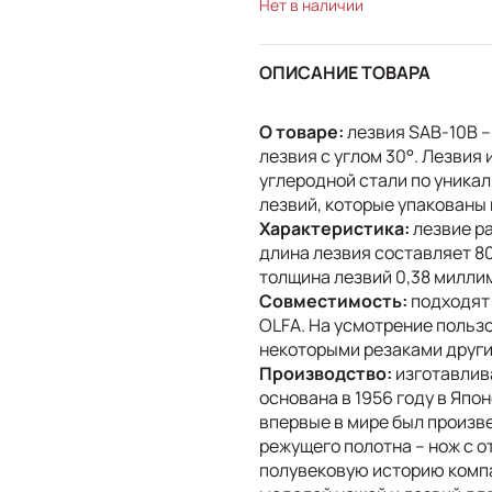
Нет в наличии
ОПИСАНИЕ ТОВАРА
О товаре:
лезвия SAB-10B 
лезвия с углом 30°. Лезвия
углеродной стали по уникал
лезвий, которые упакованы 
Характеристика:
лезвие ра
длина лезвия составляет 8
толщина лезвий 0,38 милли
Совместимость:
подходят
OLFA. На усмотрение польз
некоторыми резаками други
Производство:
изготавлив
основана в 1956 году в Япо
впервые в мире был произв
режущего полотна – нож с 
полувековую историю комп