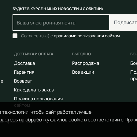
БУДЬТЕ В КУРСЕ НАШИХ НОВОСТЕЙ И СОБЫТИЙ:
Подписат
Согласен(на) с
правилами пользования сайтом
ДОСТАВКА И ОПЛАТА
ВЫГОДНО
БО
Доставка
Распродажа
Бо
Гарантия
Все акции
По
пр
ие
Возврат
Как сделать заказ
Правила пользования
сайтом
 технологии, чтобы сайт работал лучше.
аетесь на обработку файлов cookie в соответствии с
Прав
Все права защищены