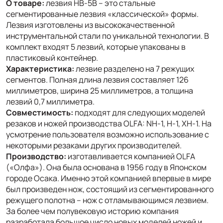
О товаре:
лезвия HB-5B – это стальные
сегментированные лезвия «классической» формы.
Лезвия изготовлены из высококачественной
инструментальной стали по уникальной технологии. В
комплект входят 5 лезвий, которые упакованы в
пластиковый контейнер.
Характеристика:
лезвие разделено на 7 режущих
сегментов. Полная длина лезвия составляет 126
миллиметров, ширина 25 миллиметров, а толщина
лезвий 0,7 миллиметра.
Совместимость:
подходят для следующих моделей
резаков и ножей производства OLFA: NH-1, H-1, XH-1. На
усмотрение пользователя возможно использование с
некоторыми резаками других производителей.
Производство:
изготавливается компанией OLFA
(«Олфа»). Она была основана в 1956 году в Японском
городе Осака. Именно этой компанией впервые в мире
был произведен нож, состоящий из сегментированного
режущего полотна – нож с отламывающимся лезвием.
За более чем полувековую историю компания
разработала большое число новых моделей ножей и