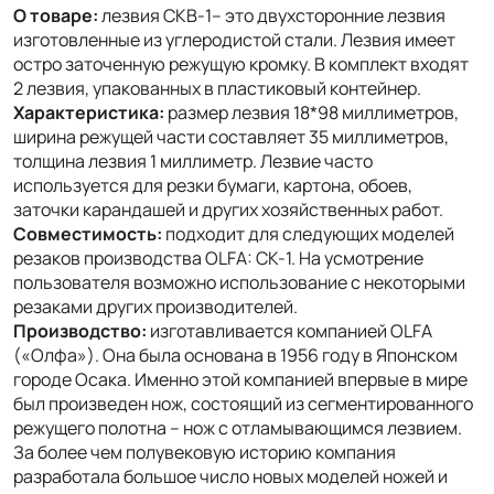
О товаре:
лезвия CKB-1– это двухсторонние лезвия
изготовленные из углеродистой стали. Лезвия имеет
остро заточенную режущую кромку. В комплект входят
2 лезвия, упакованных в пластиковый контейнер.
Характеристика:
размер лезвия 18*98 миллиметров,
ширина режущей части составляет 35 миллиметров,
толщина лезвия 1 миллиметр. Лезвие часто
используется для резки бумаги, картона, обоев,
заточки карандашей и других хозяйственных работ.
Совместимость:
подходит для следующих моделей
резаков производства OLFA: CK-1. На усмотрение
пользователя возможно использование с некоторыми
резаками других производителей.
Производство:
изготавливается компанией OLFA
(«Олфа»). Она была основана в 1956 году в Японском
городе Осака. Именно этой компанией впервые в мире
был произведен нож, состоящий из сегментированного
режущего полотна – нож с отламывающимся лезвием.
За более чем полувековую историю компания
разработала большое число новых моделей ножей и