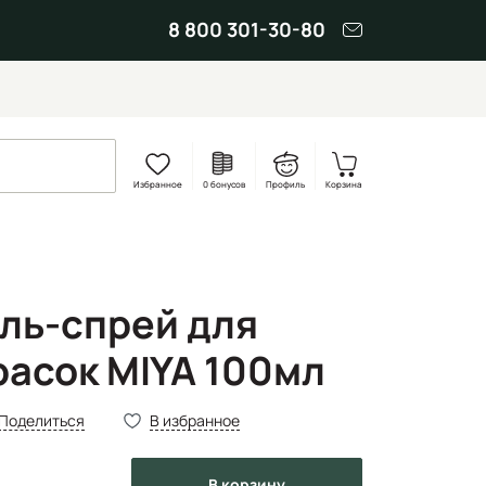
8 800 301-30-80
Избранное
0 бонусов
Профиль
Корзина
ль-спрей для
расок MIYA 100мл
Поделиться
В избранное
в корзину