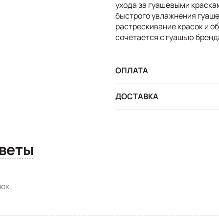
ухода за гуашевыми краска
быстрого увлажнения гуаше
растрескивание красок и об
сочетается с гуашью бренда
ОПЛАТА
ДОСТАВКА
сы и ответы
ок.