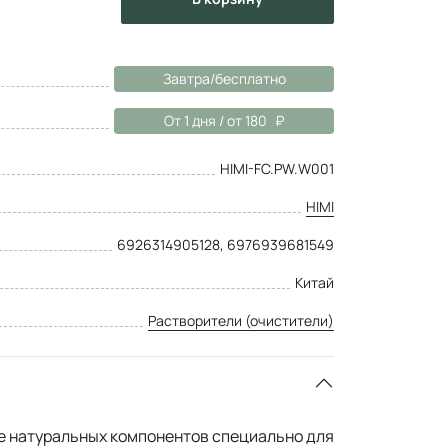
Завтра/бесплатно
От 1 дня / от 180
HIMI-FC.PW.W001
HIMI
6926314905128, 6976939681549
Китай
Растворители (очистители)
е натуральных компонентов специально для