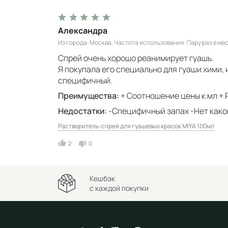
Александра
Из города
Москва
Частота использования
Пару раз в ме
Спрей очень хорошо реанимирует гуашь.
Я покупала его специально для гуаши хими, 
специфичный.
Преимущества:
+ Соотношение цены к мл + 
Недостатки:
-Специфичный запах -Нет како
Растворитель-спрей для гуашевых красок MIYA 100мл
2
0
Кешбэк
с каждой покупки