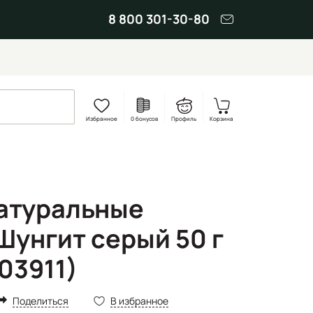
8 800 301-30-80
Избранное
0 бонусов
Профиль
Корзина
атуральные
Шунгит серый 50 г
03911)
Поделиться
В избранное