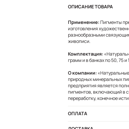
ОПИСАНИЕ ТОВАРА
Применение:
Пигменты пр
изготовления художественн
разнообразными связующими
живописи.
Комплектация:
«Натуральн
грамм и в банках по 50, 75 и
О компании:
«Натуральные
природных минеральных пиг
предприятия является полн
пигментов, включающий в с
переработку, конечное исти
ОПЛАТА
ДОСТАВКА