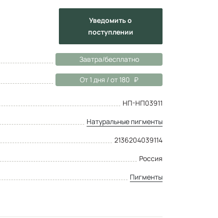
Уведомить
о
поступлении
Завтра/бесплатно
От 1 дня / от 180
НП-НП03911
Натуральные пигменты
2136204039114
Россия
Пигменты