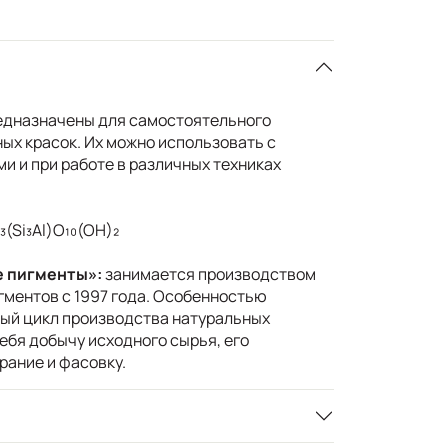
едназначены для самостоятельного
ых красок. Их можно использовать с
 и при работе в различных техниках
(Si₃Al)O₁₀(OH)₂
е пигменты»:
занимается производством
ментов с 1997 года. Особенностью
ый цикл производства натуральных
ебя добычу исходного сырья, его
рание и фасовку.