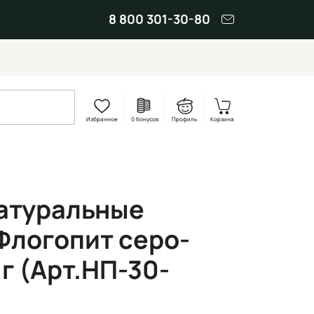
8 800 301-30-80
Избранное
0 бонусов
Профиль
Корзина
атуральные
Флогопит серо-
г (Арт.НП-30-