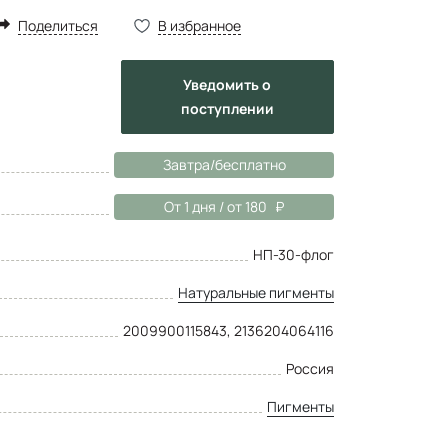
Поделиться
В избранное
Уведомить
о
поступлении
Завтра/бесплатно
От 1 дня / от 180
НП-30-флог
Натуральные пигменты
2009900115843, 2136204064116
Россия
Пигменты