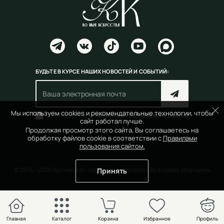
БУДЬТЕ В КУРСЕ НАШИХ НОВОСТЕЙ И СОБЫТИЙ:
Мы используем cookies и рекомендательные технологии, чтобы
Согласен(на) с
правилами пользования сайтом
сайт работал лучше.
Продолжая просмотр этого сайта, Вы соглашаетесь на
обработку файлов cookie в соответствии с
Правилами
пользования сайтом.
© 2014 - 2026 Арт-маркет «Красный Карандаш». Все права защищены
Принять
Главная
Каталог
Корзина
Избранное
Профиль