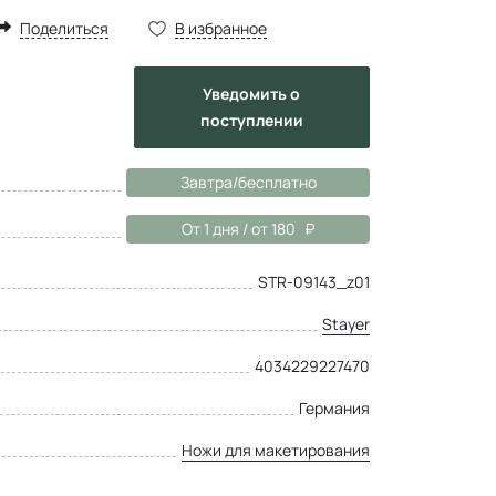
Поделиться
В избранное
Уведомить
о
поступлении
Завтра/бесплатно
От 1 дня / от 180
STR-09143_z01
Stayer
4034229227470
Германия
Ножи для макетирования