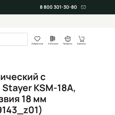
8 800 301-30-80
Избранное
0 бонусов
Профиль
Корзина
ический с
 Stayer KSM-18A,
звия 18 мм
9143_z01)