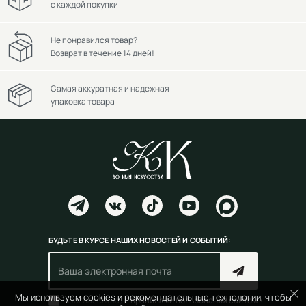
с каждой покупки
Не понравился товар?
Возврат в течение 14 дней!
Самая аккуратная и надежная
упаковка товара
БУДЬТЕ В КУРСЕ НАШИХ НОВОСТЕЙ И СОБЫТИЙ:
Мы используем cookies и рекомендательные технологии, чтобы
Согласен(на) с
правилами пользования сайтом