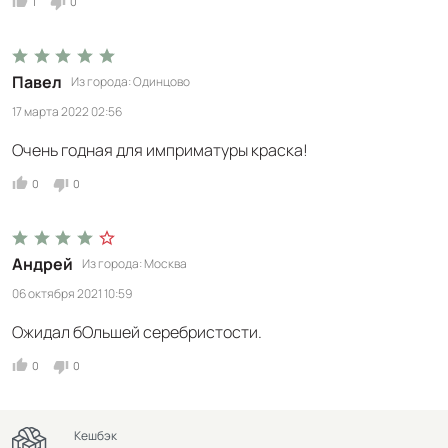
1
0
Павел
Из города
Одинцово
17 марта 2022 02:56
Очень годная для имприматуры краска!
0
0
Андрей
Из города
Москва
06 октября 2021 10:59
Ожидал бОльшей серебристости.
0
0
Кешбэк