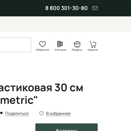
8 800 301-30-80
Избранное
0 бонусов
Профиль
Корзина
астиковая 30 см
metric"
Поделиться
В избранное
в корзину