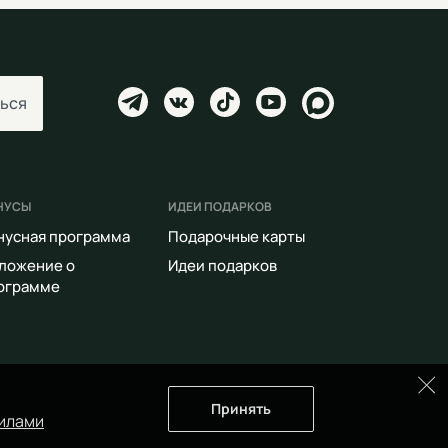
ься
НУСЫ
ИДЕИ ПОДАРКОВ
нусная программа
Подарочные карты
ложение о
Идеи подарков
ограмме
Принять
илами