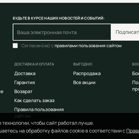
БУДЬТЕ В КУРСЕ НАШИХ НОВОСТЕЙ И СОБЫТИЙ:
Подписат
Согласен(на) с
правилами пользования сайтом
ДОСТАВКА И ОПЛАТА
ВЫГОДНО
БО
Доставка
Распродажа
Бо
Гарантия
Все акции
По
пр
ие
Возврат
Как сделать заказ
Правила пользования
сайтом
 технологии, чтобы сайт работал лучше.
аетесь на обработку файлов cookie в соответствии с
Прав
Все права защищены