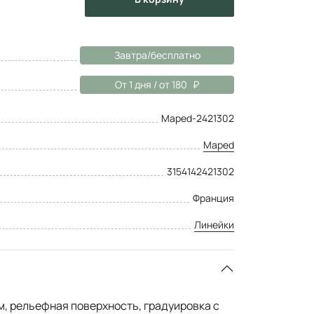
Завтра/бесплатно
От 1 дня / от 180
Maped-2421302
Maped
3154142421302
Франция
Линейки
м, рельефная поверхность, градуировка с