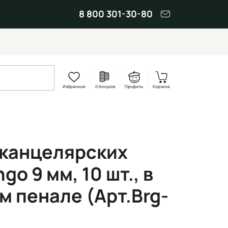
8 800 301-30-80
Избранное
0 бонусов
Профиль
Корзина
 канцелярских
go 9 мм, 10 шт., в
м пенале (Арт.Brg-