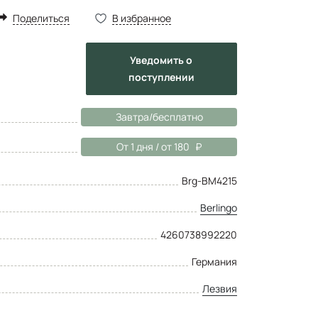
Поделиться
В избранное
Уведомить
о
поступлении
Завтра/бесплатно
От 1 дня / от 180
Brg-BM4215
Berlingo
4260738992220
Германия
Лезвия