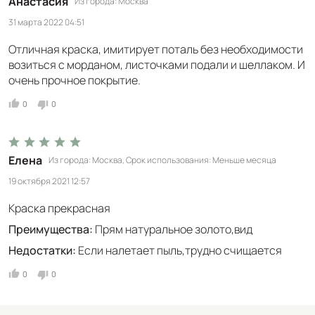
Анастасия
Из города
Москва
31 марта 2022 04:51
Отличная краска, имитирует поталь без необходимости
возиться с морданом, листочками подали и шеллаком. И
очень прочное покрытие.
0
0
Елена
Из города
Москва
Срок использования
Меньше месяца
19 октября 2021 12:57
Краска прекрасная
Преимущества:
Прям натуральное золото,вид
Недостатки:
Если налетает пыль,трудно счищается
0
0