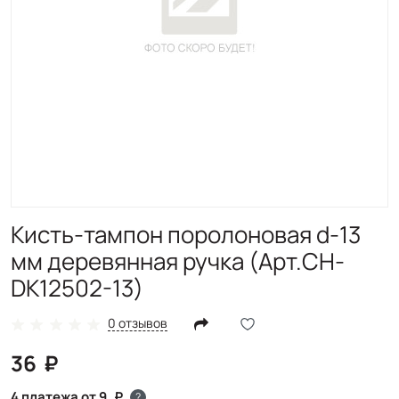
Кисть-тампон поролоновая d-13
мм деревянная ручка (Арт.CH-
DK12502-13)
0 отзывов
36
4 платежа от 9
?