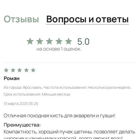
Отзывы
Вопросы и ответы
5.0
на основе
1
оценок.
Роман
Из города
Ярославль
Частота использования
Несколько раз в неделю
Срок использования
Меньше месяца
13 марта 2025 05:25
Отличная походная кисть для акварели и гуаши!
Преимущества:
Компактность, хороший пучек щетины, позволяет делать
широкие и узкие мазки краской, долго держит воду!