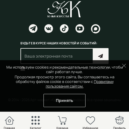
БУДЬТЕ В КУРСЕ НАШИХ НОВОСТЕЙ И СОБЫТИЙ:
Мы используем cookies и рекомендательные технологии, чтобы
Согласен(на) с
правилами пользования сайтом
сайт работал лучше.
Продолжая просмотр этого сайта, Вы соглашаетесь на
обработку файлов cookie в соответствии с
Правилами
пользования сайтом.
© 2014 - 2026 Арт-маркет «Красный Карандаш». Все права защищены
Принять
Главная
Каталог
Корзина
Избранное
Профиль