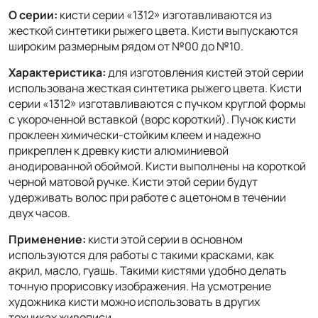
О серии:
кисти серии «1312» изготавливаются из
жесткой синтетики рыжего цвета. Кисти выпускаются
широким размерным рядом от №00 до №10.
Характеристика:
для изготовления кистей этой серии
использована жесткая синтетика рыжего цвета. Кисти
серии «1312» изготавливаются с пучком круглой формы
с укороченной вставкой (ворс короткий). Пучок кисти
проклеен химически-стойким клеем и надежно
прикреплен к древку кисти алюминиевой
анодированной обоймой. Кисти выполнены на короткой
черной матовой ручке. Кисти этой серии будут
удерживать волос при работе с ацетоном в течении
двух часов.
Применение:
кисти этой серии в основном
используются для работы с такими красками, как
акрил, масло, гуашь. Такими кистями удобно делать
точную прорисовку изображения. На усмотрение
художника кисти можно использовать в других
техниках живописи.