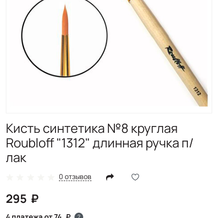
Кисть синтетика №8 круглая
Roubloff "1312" длинная ручка п/
лак
0 отзывов
295
4 платежа от 74
?