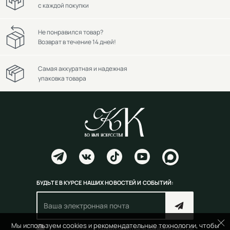
с каждой покупки
Не понравился товар?
Возврат в течение 14 дней!
Самая аккуратная и надежная
упаковка товара
БУДЬТЕ В КУРСЕ НАШИХ НОВОСТЕЙ И СОБЫТИЙ:
Мы используем cookies и рекомендательные технологии, чтобы
Согласен(на) с
правилами пользования сайтом