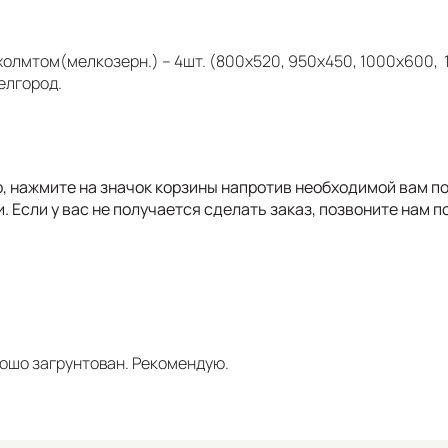
 холмтом(мелкозерн.) -- 4шт. (800х520, 950х450, 1000х600,
елгород.
р, нажмите на значок корзины напротив необходимой вам по
. Если у вас не получается сделать заказ, позвоните нам п
рошо загрунтован. Рекомендую.