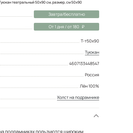
Туюкан театральный 50x90 см, размер, см 50x90
Завтра/бесплатно
От 1 дня / от 180
Т-т50х90
Туюкан
4607133448547
Россия
Лён 100%
Холст на подрамнике
на подрамниках пользуются широким