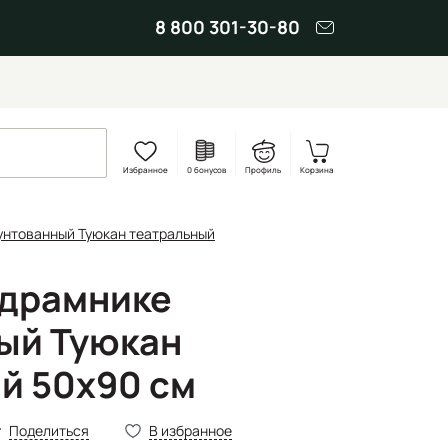
8 800 301-30-80
Избранное
0 бонусов
Профиль
Корзина
унтованный Туюкан театральный
одрамнике
ый Туюкан
й 50x90 см
Поделиться
В избранное