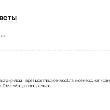
сы и ответы
ок.
вка акрилом, через моё гладкое безоблачное небо, написан
. Грунтуйте дополнительно!