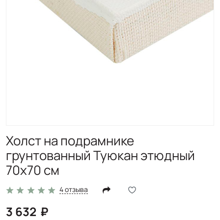
Холст на подрамнике
грунтованный Туюкан этюдный
70x70 см
4 отзыва
3 632