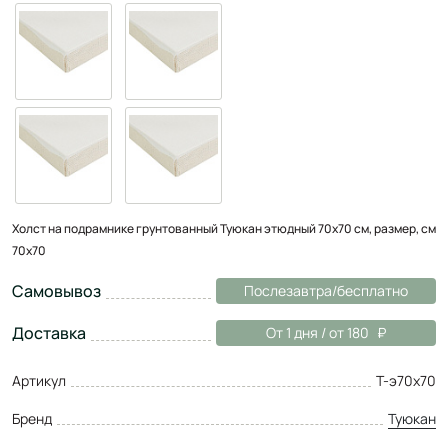
Холст на подрамнике грунтованный Туюкан этюдный 70x70 см, размер, см
70x70
Самовывоз
Послезавтра/бесплатно
Доставка
От 1 дня / от 180
Артикул
Т-э70х70
Бренд
Туюкан