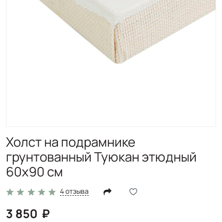
Холст на подрамнике
грунтованный Туюкан этюдный
60x90 см
4 отзыва
3 850