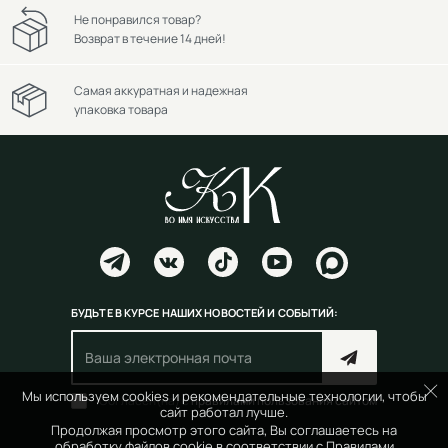
Не понравился товар?
Возврат в течение 14 дней!
Самая аккуратная и надежная
упаковка товара
БУДЬТЕ В КУРСЕ НАШИХ НОВОСТЕЙ И СОБЫТИЙ:
Мы используем cookies и рекомендательные технологии, чтобы
Согласен(на) с
правилами пользования сайтом
сайт работал лучше.
Продолжая просмотр этого сайта, Вы соглашаетесь на
обработку файлов cookie в соответствии с
Правилами