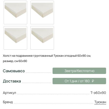
Холст на подрамнике грунтованный Туюкан этюдный 60x90 см,
размер, см 60х90
Самовывоз
Завтра/бесплатно
Доставка
От 1 дня / от 180
Артикул
Т-э60х90
Бренд
Туюкан