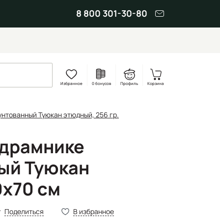
8 800 301-30-80
Избранное
0 бонусов
Профиль
Корзина
унтованный Туюкан этюдный, 256 гр.
одрамнике
ый Туюкан
x70 см
Поделиться
В избранное