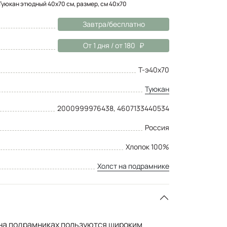
Туюкан этюдный 40x70 см, размер, см 40x70
Завтра/бесплатно
От 1 дня / от 180
Т-э40х70
Туюкан
2000999976438, 4607133440534
Россия
Хлопок 100%
Холст на подрамнике
на подрамниках пользуются широким