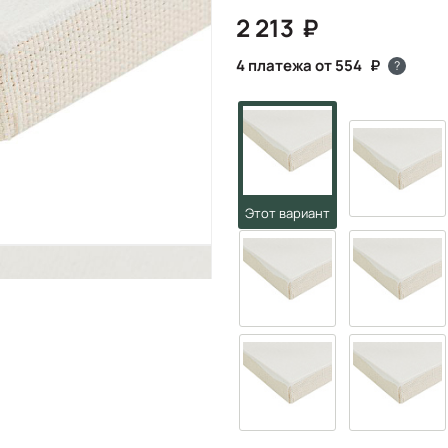
2 213
4 платежа от 554
?