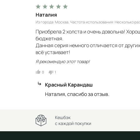
Наталия
Из города
Москва
Частота использования
Несколько раз
Приобрела 2 холста и очень довольна! Хорош
бюджетная.
Данная серия немного отличается от других
всё устаивает!
Я рекомендую этот товар!
0
1
Красный Карандаш
Наталия, спасибо за отзыв.
Кешбэк
с каждой покупки