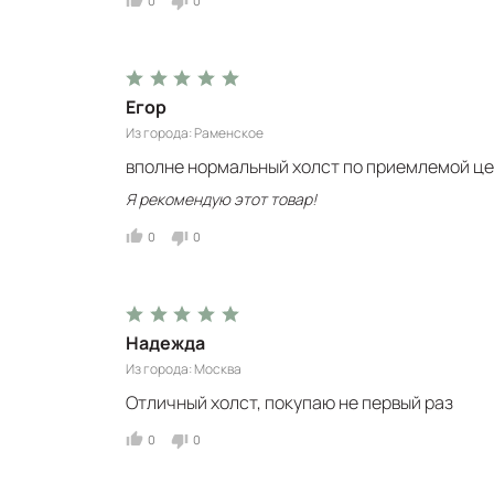
0
0
Егор
Из города
Раменское
вполне нормальный холст по приемлемой ц
Я рекомендую этот товар!
0
0
Надежда
Из города
Москва
Отличный холст, покупаю не первый раз
0
0