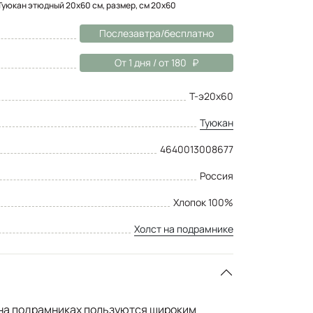
Туюкан этюдный 20x60 см, размер, см 20x60
Послезавтра/бесплатно
От 1 дня / от 180
Т-э20х60
Туюкан
4640013008677
Россия
Хлопок 100%
Холст на подрамнике
на подрамниках пользуются широким