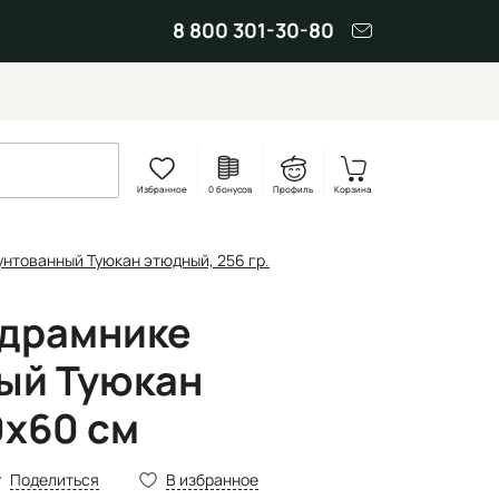
8 800 301-30-80
Избранное
0 бонусов
Профиль
Корзина
унтованный Туюкан этюдный, 256 гр.
одрамнике
ый Туюкан
x60 см
Поделиться
В избранное