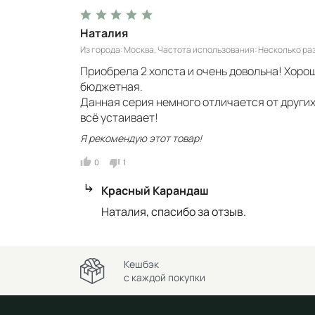
Наталия
Из города
Москва
Частота использования
Несколько раз
Приобрела 2 холста и очень довольна! Хорош
бюджетная.
Данная серия немного отличается от других
всё устаивает!
Я рекомендую этот товар!
0
1
Красный Карандаш
Наталия, спасибо за отзыв.
Кешбэк
с каждой покупки