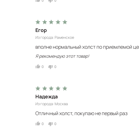
0
0
Егор
Из города
Раменское
вполне нормальный холст по приемлемой ц
Я рекомендую этот товар!
0
0
Надежда
Из города
Москва
Отличный холст, покупаю не первый раз
0
0