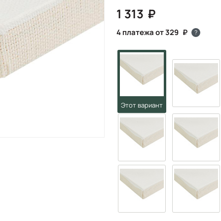
1 313
4 платежа от 329
?