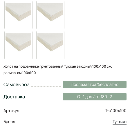
Холст на подрамнике грунтованный Туюкан этюдный 100x100 см,
размер, см 100x100
Самовывоз
Послезавтра/бесплатно
Доставка
От 1 дня / от 180
Артикул
Т-э100х100
Бренд
Туюкан