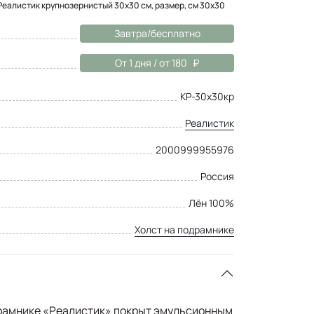
Реалистик крупнозернистый 30x30 см, размер, см 30x30
Завтра/бесплатно
От 1 дня / от 180
КР-30х30кр
Реалистик
2000999955976
Россия
Лён 100%
Холст на подрамнике
драмнике «Реалистик» покрыт эмульсионным