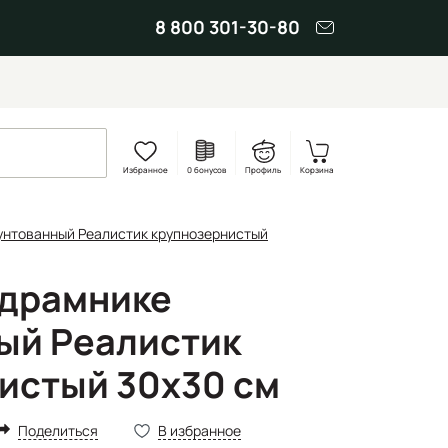
8 800 301-30-80
Избранное
0 бонусов
Профиль
Корзина
унтованный Реалистик крупнозернистый
одрамнике
ый Реалистик
истый 30x30 см
Поделиться
В избранное