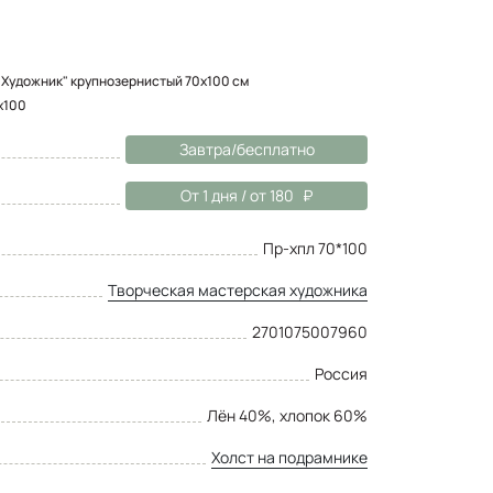
"Художник" крупнозернистый 70x100 см
х100
Завтра/бесплатно
От 1 дня / от 180
Пр-хпл 70*100
Творческая мастерская художника
2701075007960
Россия
Лён 40%, хлопок 60%
Холст на подрамнике