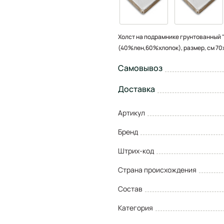
Холст на подрамнике грунтованный 
(40%лен,60%хлопок), размер, см 70
Самовывоз
Доставка
Артикул
Бренд
Штрих-код
Страна происхождения
Состав
Категория