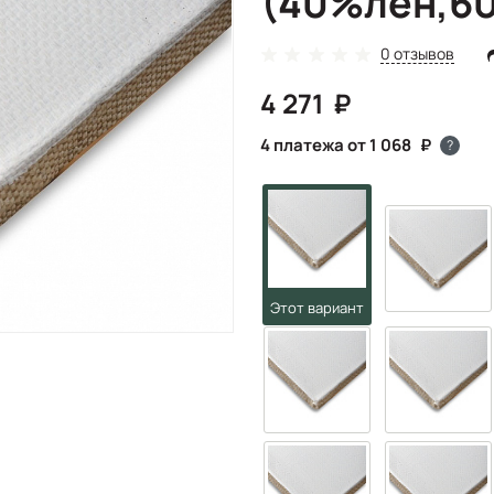
(40%лен,6
0 отзывов
4 271
4 платежа от 1 068
?