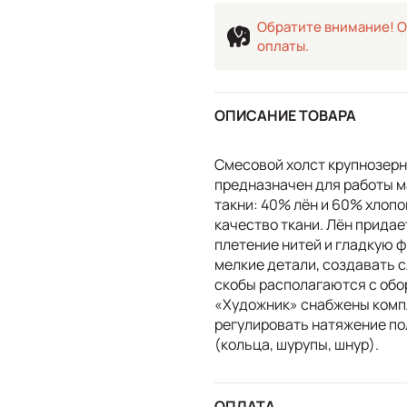
Обратите внимание! О
оплаты.
ОПИСАНИЕ ТОВАРА
Смесовой холст крупнозерн
предназначен для работы м
такни: 40% лён и 60% хлоп
качество ткани. Лён придае
плетение нитей и гладкую ф
мелкие детали, создавать 
скобы располагаются с обо
«Художник» снабжены комп
регулировать натяжение по
(кольца, шурупы, шнур).
ОПЛАТА