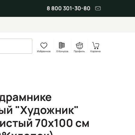
8 800 301-30-80
Избранное
0 бонусов
Профиль
Корзина
одрамнике
ый "Художник"
истый 70x100 см