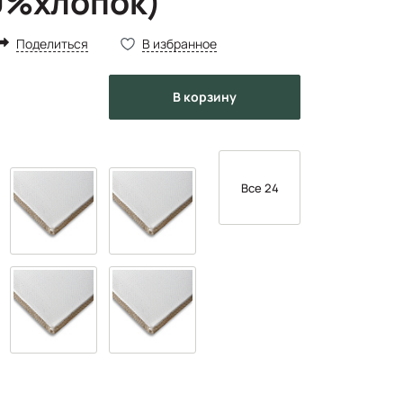
0%хлопок)
Поделиться
В избранное
в корзину
Все 24