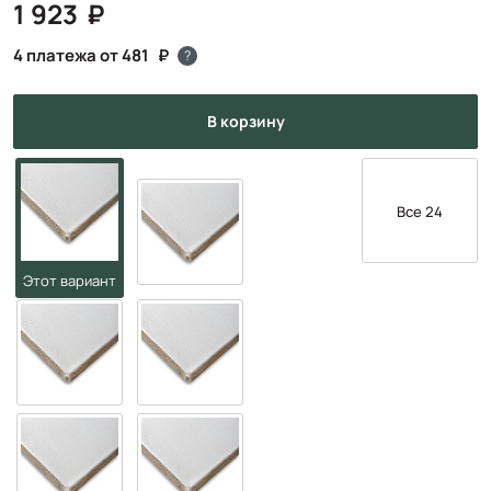
1 923
4 платежа от 481
?
в корзину
Все 24