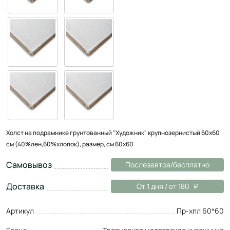
Холст на подрамнике грунтованный "Художник" крупнозернистый 60x60
см (40%лен,60%хлопок), размер, см 60x60
Самовывоз
Послезавтра/бесплатно
Доставка
От 1 дня / от 180
Артикул
Пр-хпл 60*60