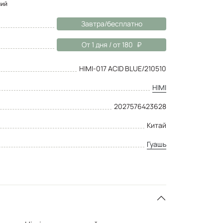
ний
Завтра/бесплатно
От 1 дня / от 180
HIMI-017 ACID BLUE/210510
HIMI
2027576423628
Китай
Гуашь