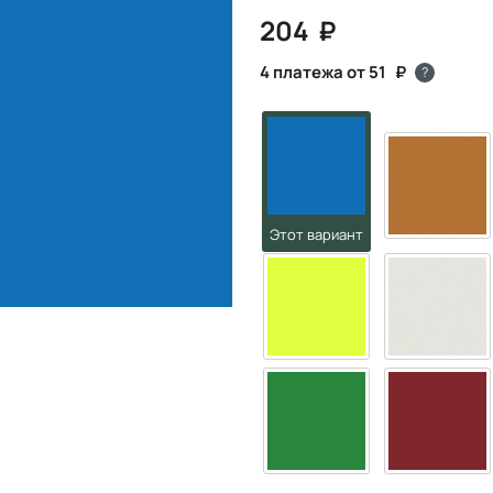
204
4 платежа от 51
?