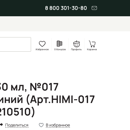
8 800 301-30-80
Избранное
0 бонусов
Профиль
Корзина
30 мл, №017
ний (Арт.HIMI-017
210510)
Поделиться
В избранное