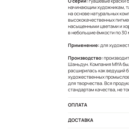
О серии:
гуашевые краски б
начинающим художникам, та
на основе натуральных ком
высококачественных пигме
насыщенными цветами и хо
в небольшие ёмкости по 30
Применение:
для художест
Производство:
производит
Шаньдун. Компания MIYA был
расширилась как ведущий б
художественных промыслов 
для творчества. Вся проду
стандартам качества, не то
ОПЛАТА
ДОСТАВКА