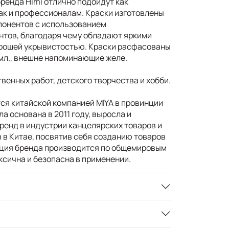
ренда Himi отлично подойдут как
к и профессионалам. Краски изготовлены
понентов с использованием
нтов, благодаря чему обладают яркими
рошей укрывистостью. Краски расфасованы
 мл., внешне напоминающие желе.
венных работ, детского творчества и хобби.
ся китайской компанией MIYA в провинции
а основана в 2011 году, выросла и
ренд в индустрии канцелярских товаров и
в Китае, посвятив себя созданию товаров
кция бренда производится по общемировым
ксична и безопасна в применении.