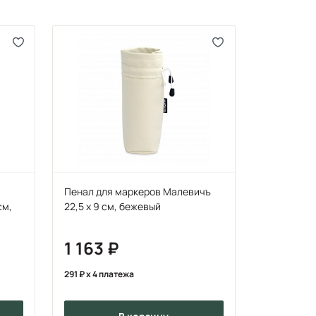
Пенал для маркеров Малевичъ
см,
22,5 х 9 см, бежевый
1 163
291
x 4 платежа