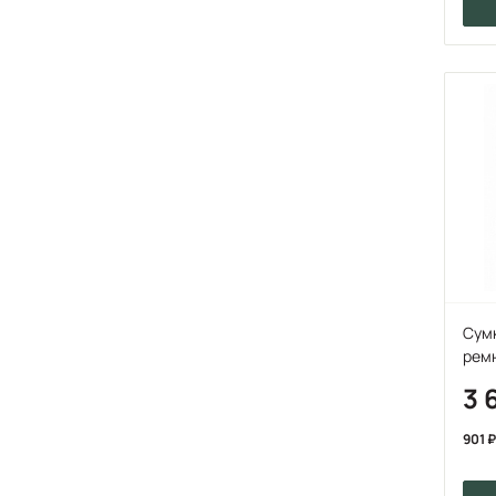
Сумк
рем
3 
901