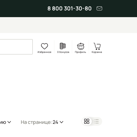
8 800 301-30-80
Избранное
0 бонусов
Профиль
Корзина
нию
На странице:
24