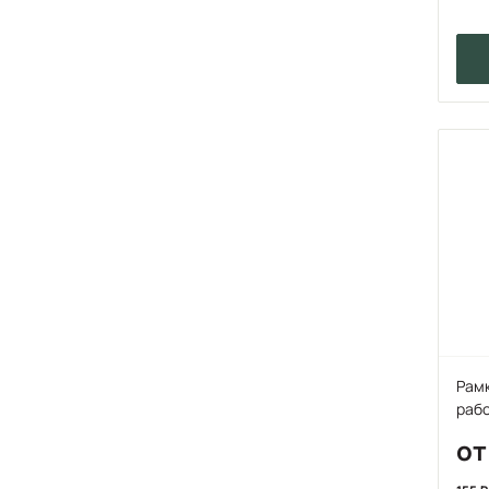
Рамк
рабо
от