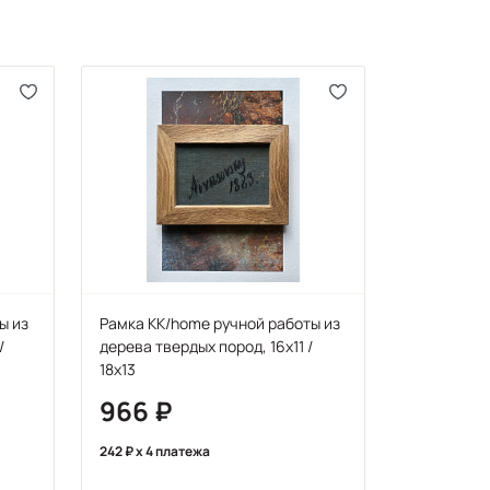
ы из
Рамка KK/home ручной работы из
/
дерева твердых пород, 16х11 /
18х13
966
242
x 4 платежа