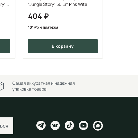
ry" 2
"Jungle Story" 50 шт Pink Wite
404
101
x 4 платежа
в корзину
Самая аккуратная и надежная
упаковка товара
ься