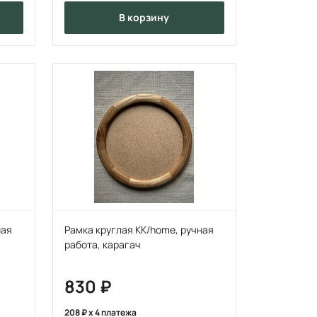
в корзину
ная
Рамка круглая KK/home, ручная
работа, карагач
830
208
x 4 платежа