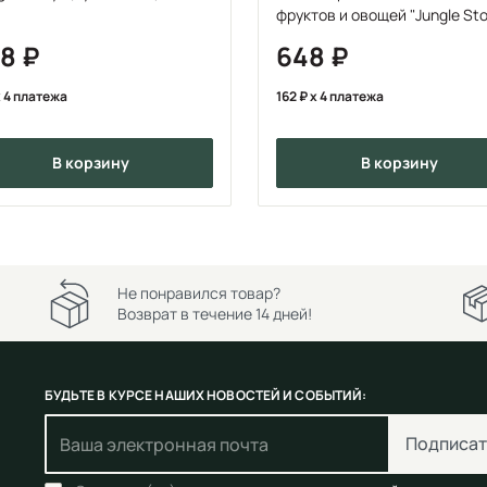
фруктов и овощей "Jungle Sto
шт в уп
08
648
 4 платежа
162
x 4 платежа
в корзину
в корзину
Не понравился товар?
Возврат в течение 14 дней!
БУДЬТЕ В КУРСЕ НАШИХ НОВОСТЕЙ И СОБЫТИЙ:
Подписат