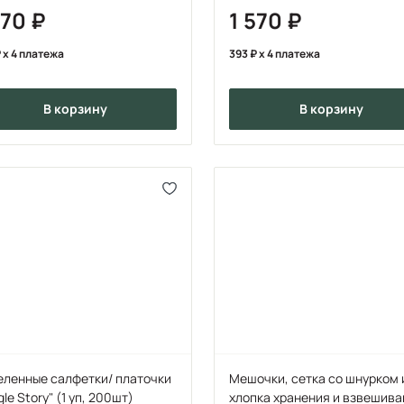
570
1 570
x 4 платежа
393
x 4 платежа
в корзину
в корзину
еленные салфетки/ платочки
Мешочки, cетка со шнурком 
gle Story" (1 уп, 200шт)
хлопка хранения и взвешива