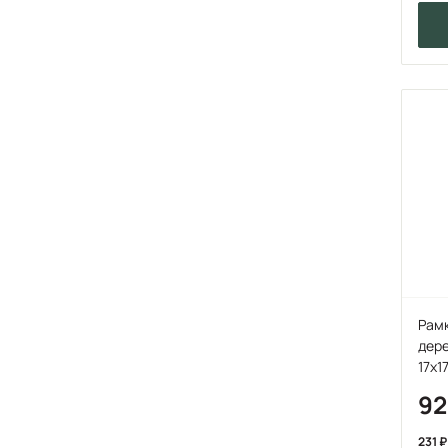
Рамк
дере
17х1
9
231