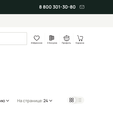
8 800 301-30-80
Избранное
0 бонусов
Профиль
Корзина
нию
На странице:
24