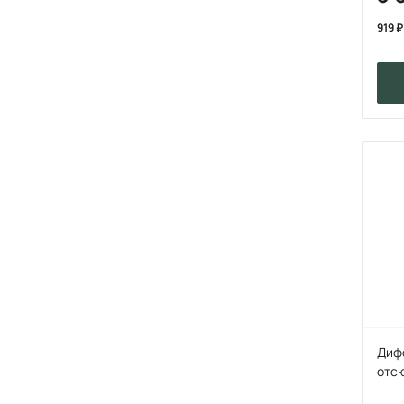
919
Диф
отсю