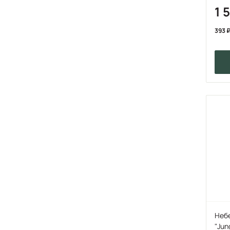
1 
393
Неб
"Jun