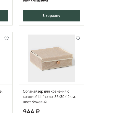
919
x 4 платежа
в корзину
e.,
Органайзер для хранения с
крышкой KK/home, 35х30х12 см,
цвет бежевый
944