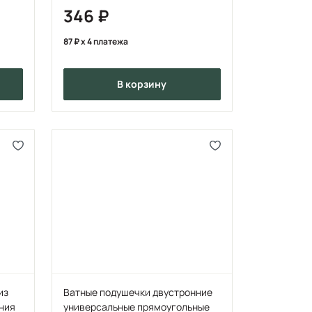
346
87
x 4 платежа
в корзину
из
Ватные подушечки двустронние
ния
универсальные прямоугольные