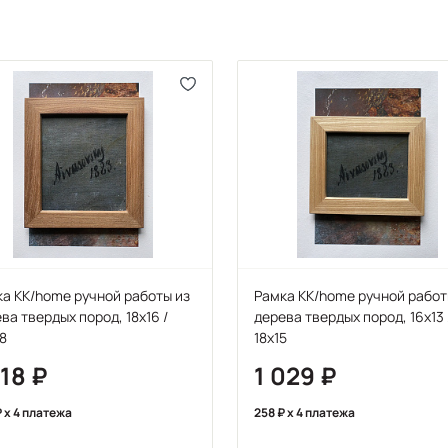
а KK/home ручной работы из
Рамка KK/home ручной работ
ва твердых пород, 18х16 /
дерева твердых пород, 16х13 
8
18х15
218
1 029
x 4 платежа
258
x 4 платежа