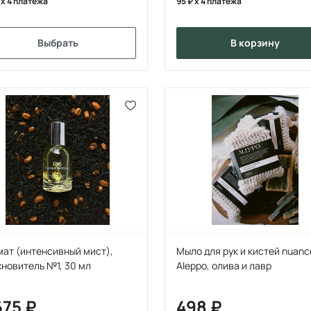
x 4 платежа
95
x 4 платежа
Выбрать
в корзину
ат (интенсивный мист),
Мыло для рук и кистей nuanc
новитель №1, 30 мл
Aleppo, олива и лавр
675
498