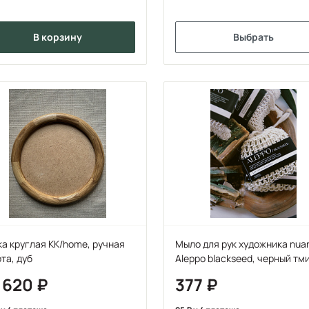
в корзину
Выбрать
а круглая KK/home, ручная
Мыло для рук художника nuan
та, дуб
Aleppo blackseed, черный тм
 620
377