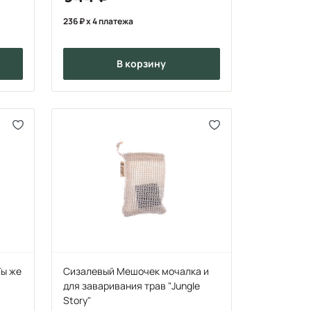
236
x 4 платежа
в корзину
Ты же
Сизалевый Мешочек мочалка и
для заваривания трав "Jungle
Story"