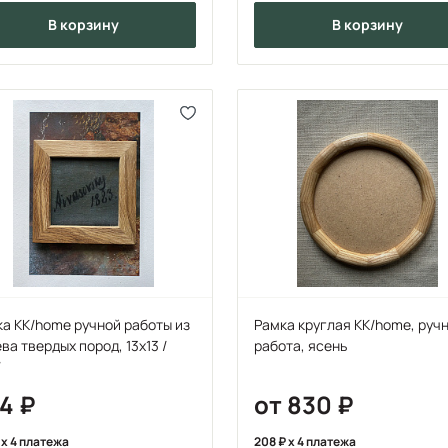
в корзину
в корзину
а KK/home ручной работы из
Рамка круглая KK/home, руч
ва твердых пород, 13х13 /
работа, ясень
7
24
от 830
x 4 платежа
208
x 4 платежа