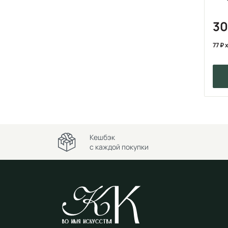
3
77
x
Кешбэк
с каждой покупки